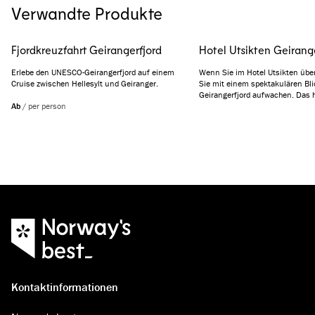
Verwandte Produkte
Fjordkreuzfahrt Geirangerfjord
Hotel Utsikten Geirang
Erlebe den UNESCO-Geirangerfjord auf einem
Wenn Sie im Hotel Utsikten üb
Cruise zwischen Hellesylt und Geiranger.
Sie mit einem spektakulären Bli
Geirangerfjord aufwachen. Das h
Ab
/
per person
liegt auf dem Gipfel von Geiran
vom Aussichtspunkt Flydalsjuve
begrüßt seine Gäste seit 1893.
Kontaktinformationen