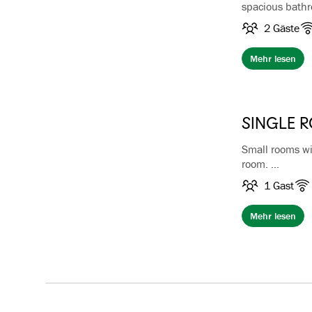
spacious bath
TV, sitting ar
2 Gäste
Breakfast and 
Mehr lesen
In case of extr
SINGLE 
Small rooms wi
room.
1 Gast
Breakfast and W
Mehr lesen