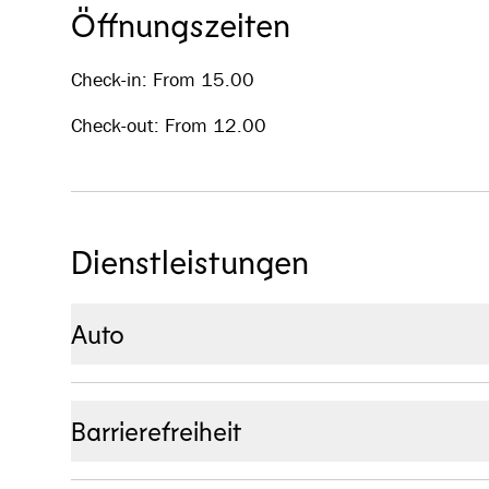
Öffnungszeiten
Check-in: From 15.00
Check-out: From 12.00
Dienstleistungen
Auto
Parken:
Kostenfreies Parken am Hotel.
Elektroautos:
2 Porsche-Ladestationen, 2 Tesla-L
Barrierefreiheit
sowie Steckdosen vorhanden. Das Laden ist für G