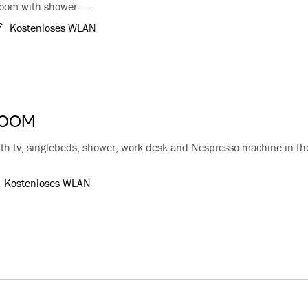
room with shower.
ea, writing desk and Nespresso machine in the room.
Kostenloses WLAN
wireless internet are included
a bed please contact the hotel
ROOM
th tv, singlebeds, shower, work desk and Nespresso machine in th
Kostenloses WLAN
ifi is included