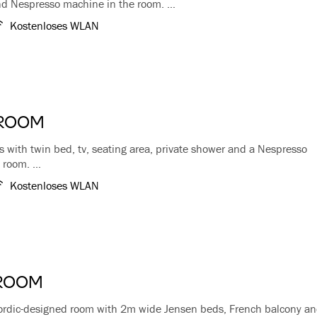
nd Nespresso machine in the room.
n our historical part has different ornamentation and greatness and
Kostenloses WLAN
n its own way.
wireless internet are included
a bed please contact the hotel
 ROOM
 with twin bed, tv, seating area, private shower and a Nespresso
e room.
Kostenloses WLAN
ifi is included. *No view!
 ROOM
ordic-designed room with 2m wide Jensen beds, French balcony a