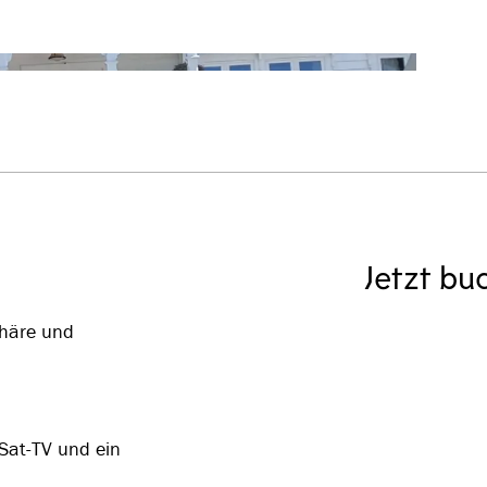
Jetzt bu
phäre und
Sat-TV und ein