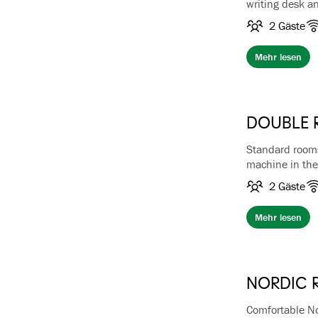
writing desk a
All the rooms i
2 Gäste
unique, still i
Mehr lesen
Breakfast and 
In case of extr
DOUBLE
Standard rooms
machine in th
2 Gäste
Breakfast and w
Mehr lesen
NORDIC
Comfortable N