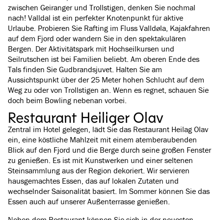
zwischen Geiranger und Trollstigen, denken Sie nochmal
nach! Valldal ist ein perfekter Knotenpunkt für aktive
Urlaube. Probieren Sie Rafting im Fluss Valldøla, Kajakfahren
auf dem Fjord oder wandern Sie in den spektakulären
Bergen. Der Aktivitätspark mit Hochseilkursen und
Seilrutschen ist bei Familien beliebt. Am oberen Ende des
Tals finden Sie Gudbrandsjuvet. Halten Sie am
Aussichtspunkt über der 25 Meter hohen Schlucht auf dem
Weg zu oder von Trollstigen an. Wenn es regnet, schauen Sie
doch beim Bowling nebenan vorbei.
Restaurant Heiliger Olav
Zentral im Hotel gelegen, lädt Sie das Restaurant Heilag Olav
ein, eine köstliche Mahlzeit mit einem atemberaubenden
Blick auf den Fjord und die Berge durch seine großen Fenster
zu genießen. Es ist mit Kunstwerken und einer seltenen
Steinsammlung aus der Region dekoriert. Wir servieren
hausgemachtes Essen, das auf lokalen Zutaten und
wechselnder Saisonalität basiert. Im Sommer können Sie das
Essen auch auf unserer Außenterrasse genießen.
Neben dem Restaurant können Sie sich in der neuesten