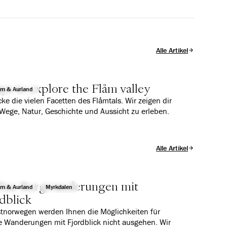
Alle Artikel
ys to explore the Flåm valley
åm & Aurland
ke die vielen Facetten des Flåmtals. Wir zeigen dir
Wege, Natur, Geschichte und Aussicht zu erleben.
Alle Artikel
öne Bergwanderungen mit
åm & Aurland
Myrkdalen
dblick
tnorwegen werden Ihnen die Möglichkeiten für
 Wanderungen mit Fjordblick nicht ausgehen. Wir