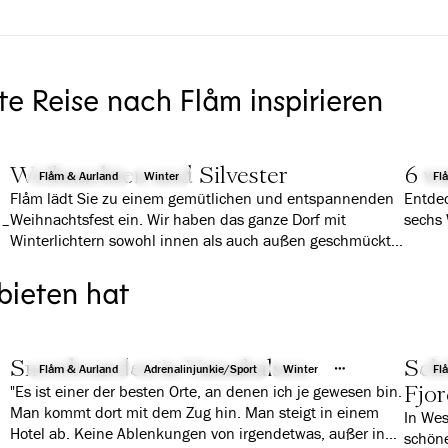
te Reise nach Flåm inspirieren
Weihnachten und Silvester
6 wa
Flåm & Aurland
Winter
Fl
Flåm lädt Sie zu einem gemütlichen und entspannenden
Entdec
Weihnachtsfest ein. Wir haben das ganze Dorf mit
sechs 
 –
Winterlichtern sowohl innen als auch außen geschmückt,
um die richtige Stimmung zu erzeugen und bieten
traditionelle Aktivitäten und Speisen für Jung und Alt an.
bieten hat
Snowboarden in Vatnahalsen
Sch
Flåm & Aurland
Adrenalinjunkie/Sport
Winter
Fl
Fjor
"Es ist einer der besten Orte, an denen ich je gewesen bin.
Man kommt dort mit dem Zug hin. Man steigt in einem
In Wes
Hotel ab. Keine Ablenkungen von irgendetwas, außer in
schöne