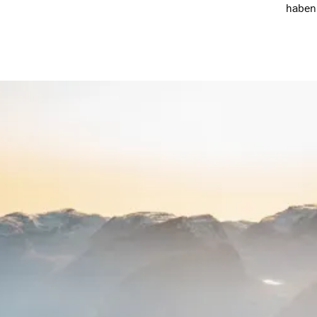
die Berge zu gehen." -Len Roald Jørgensen
haben 
und M