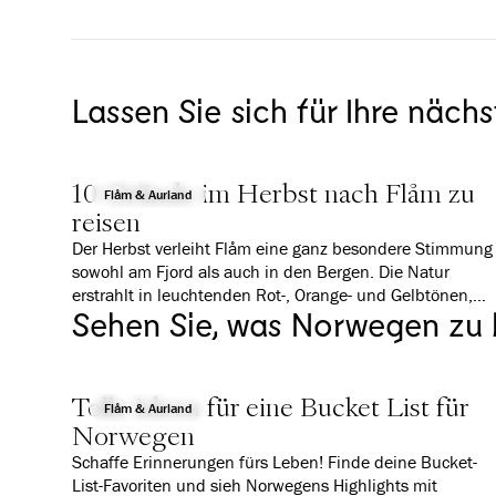
Lassen Sie sich für Ihre nächs
10 Gründe im Herbst nach Flåm zu
Flåm & Aurland
reisen
Der Herbst verleiht Flåm eine ganz besondere Stimmung
sowohl am Fjord als auch in den Bergen. Die Natur
erstrahlt in leuchtenden Rot-, Orange- und Gelbtönen,
Sehen Sie, was Norwegen zu 
während Nebel und tiefe Wolken eine fast schon
mystische Atmosphäre schaffen. Es ist ruhiger als im
Sommer, aber mindestens genauso beeindruckend. Wir
zeigen Ihnen 10 gute Gründe, warum sich ein Besuch in
Tolle Ideen für eine Bucket List für
Flåm gerade jetzt besonders lohnt.
Flåm & Aurland
Norwegen
Schaffe Erinnerungen fürs Leben! Finde deine Bucket-
List-Favoriten und sieh Norwegens Highlights mit