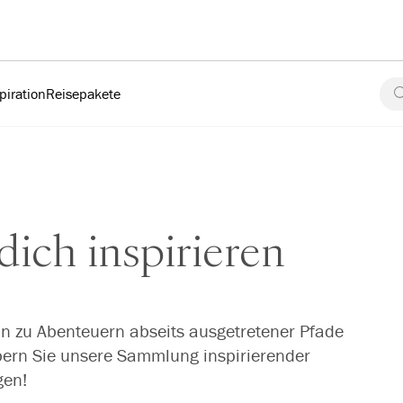
piration
Reisepakete
dich inspirieren
in zu Abenteuern abseits ausgetretener Pfade
öbern Sie unsere Sammlung inspirierender
gen!