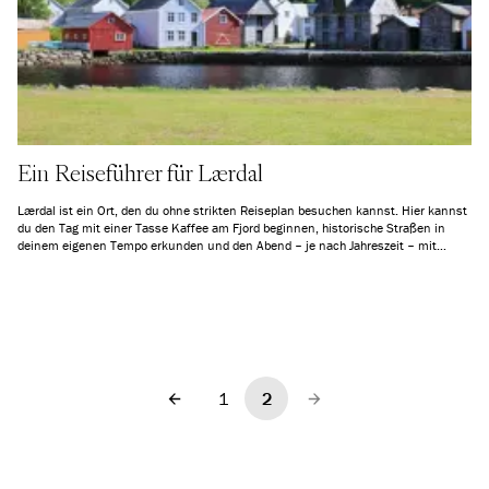
Ein Reiseführer für Lærdal
Lærdal ist ein Ort, den du ohne strikten Reiseplan besuchen kannst. Hier kannst
du den Tag mit einer Tasse Kaffee am Fjord beginnen, historische Straßen in
deinem eigenen Tempo erkunden und den Abend – je nach Jahreszeit – mit
einem Spaziergang in wunderschöner Natur und Blick über den Fjord ausklingen
lassen. Ob du Kajak fahren, Bergwanderungen unternehmen oder einfach nur
still sitzen und die Umgebung genießen möchtest – Lærdal bietet Raum für echte
Naturerlebnisse.
1
2
Vorherige
Nächste