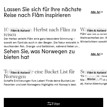
Lassen Sie sich für Ihre nächste
Alle Artikel
Reise nach Flåm inspirieren
10 Gründe im Herbst nach Flåm zu
Weihnachten 
Flåm & Aurland
Flåm & Aurland
reisen
Flåm lädt Sie zu ein
Weihnachtsfest ein. W
Der Herbst verleiht Flåm eine ganz besondere Stimmung –
Winterlichtern sowoh
sowohl am Fjord als auch in den Bergen. Die Natur erstrahlt in
die richtige Stimmung
leuchtenden Rot-, Orange- und Gelbtönen, während Nebel und
Aktivitäten und Speis
Sehen Sie, was Norwegen zu
tiefe Wolken eine fast schon mystische Atmosphäre schaffen.
Alle Artikel
Es ist ruhiger als im Sommer, aber mindestens genauso
bieten hat
beeindruckend. Wir zeigen Ihnen 10 gute Gründe, warum sich
ein Besuch in Flåm gerade jetzt besonders lohnt.
Tolle Ideen für eine Bucket List für
Snowboarden
Flåm & Aurland
Flåm & Aurland
Norwegen
"Es ist einer der best
Winter
Man kommt dort mit d
Schaffe Erinnerungen fürs Leben! Finde deine Bucket-List-
ab. Keine Ablenkungen
Favoriten und sieh Norwegens Highlights mit Norway’s best.
gehen." -Len Roald
Alle Artikel
Filter