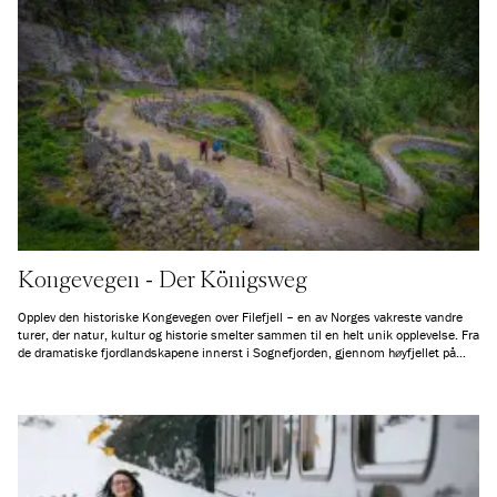
Kongevegen - Der Königsweg
Opplev den historiske Kongevegen over Filefjell – en av Norges vakreste vandre
turer, der natur, kultur og historie smelter sammen til en helt unik opplevelse. Fra
de dramatiske fjordlandskapene innerst i Sognefjorden, gjennom høyfjellet på
Filefjell og videre til de frodige bygdene i Valdres, tar denne gamle ferdselsåren
deg med på en reise i både tid og landskap. Her vandrer du bokstavelig talt i
fotsporene til generasjoner før deg – langs en vei som i hundrevis av år bandt
Østlandet og Vestlandet sammen.