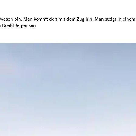
e gewesen bin. Man kommt dort mit dem Zug hin. Man steigt in eine
, außer in die Berge zu gehen." -Len Roald Jørgensen