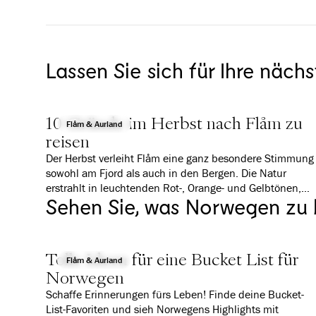
Lassen Sie sich für Ihre nächs
10 Gründe im Herbst nach Flåm zu
Flåm & Aurland
reisen
Der Herbst verleiht Flåm eine ganz besondere Stimmung
sowohl am Fjord als auch in den Bergen. Die Natur
erstrahlt in leuchtenden Rot-, Orange- und Gelbtönen,
Sehen Sie, was Norwegen zu 
während Nebel und tiefe Wolken eine fast schon
mystische Atmosphäre schaffen. Es ist ruhiger als im
Sommer, aber mindestens genauso beeindruckend. Wir
zeigen Ihnen 10 gute Gründe, warum sich ein Besuch in
Tolle Ideen für eine Bucket List für
Flåm gerade jetzt besonders lohnt.
Flåm & Aurland
Norwegen
Schaffe Erinnerungen fürs Leben! Finde deine Bucket-
List-Favoriten und sieh Norwegens Highlights mit