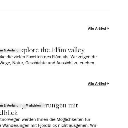
Alle Artikel
ys to explore the Flåm valley
åm & Aurland
ke die vielen Facetten des Flåmtals. Wir zeigen dir
Wege, Natur, Geschichte und Aussicht zu erleben.
Alle Artikel
öne Bergwanderungen mit
åm & Aurland
Myrkdalen
dblick
tnorwegen werden Ihnen die Möglichkeiten für
 Wanderungen mit Fjordblick nicht ausgehen. Wir