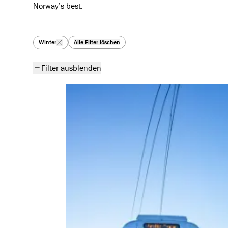
Norway’s best.
Alle Artikel
Winter
Alle Filter löschen
Filter ausblenden