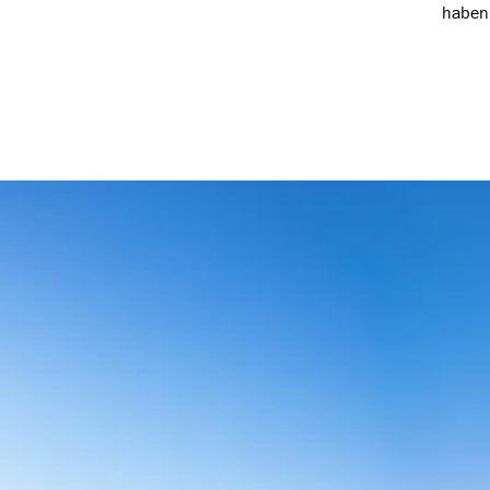
die Berge zu gehen." -Len Roald Jørgensen
haben 
und M