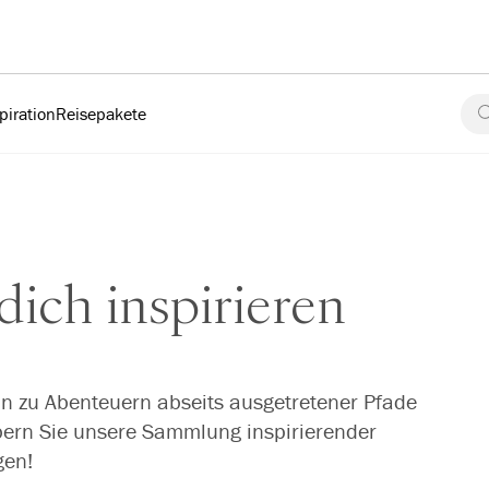
piration
Reisepakete
dich inspirieren
in zu Abenteuern abseits ausgetretener Pfade
öbern Sie unsere Sammlung inspirierender
gen!