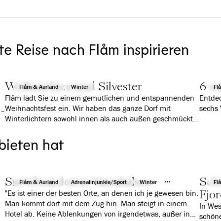
te Reise nach Flåm inspirieren
Weihnachten und Silvester
6 wa
Flåm & Aurland
Winter
Fl
Flåm lädt Sie zu einem gemütlichen und entspannenden
Entdec
Weihnachtsfest ein. Wir haben das ganze Dorf mit
sechs 
 –
Winterlichtern sowohl innen als auch außen geschmückt,
um die richtige Stimmung zu erzeugen und bieten
traditionelle Aktivitäten und Speisen für Jung und Alt an.
bieten hat
Snowboarden in Vatnahalsen
Sch
Flåm & Aurland
Adrenalinjunkie/Sport
Winter
Fl
Fjor
"Es ist einer der besten Orte, an denen ich je gewesen bin.
Man kommt dort mit dem Zug hin. Man steigt in einem
In Wes
Hotel ab. Keine Ablenkungen von irgendetwas, außer in
schöne