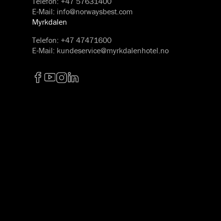
Telefon
:
+47 57631400
E-Mail
:
info@norwaysbest.com
Myrkdalen
Telefon
:
+47 47471600
E-Mail
:
kundeservice@myrkdalenhotel.no
Facebook
YouTube
Instagram
LinkedIn