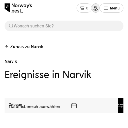
0
Menü
Wonach suchen Sie?
Zurück zu Narvik
Narvik
Ereignisse in Narvik
Alle Produkte
Zeitraum
Datumsbereich auswählen
Filt