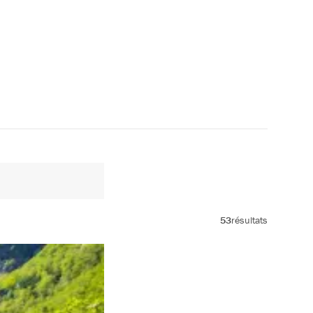
53
résultats