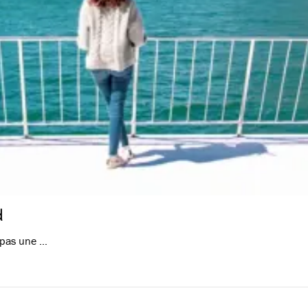
d
 pas une …