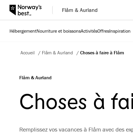
Flåm & Aurland
Hébergement
Nourriture et boissons
Activités
Offres
Inspiration
Accueil
/
Flåm & Aurland
/
Choses à faire à Flåm
Flåm & Aurland
Choses à fa
Remplissez vos vacances à Flåm avec des exp