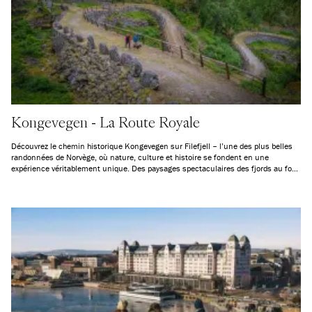
Kongevegen - La Route Royale
Découvrez le chemin historique Kongevegen sur Filefjell – l’une des plus belles
randonnées de Norvège, où nature, culture et histoire se fondent en une
expérience véritablement unique. Des paysages spectaculaires des fjords au fond
du Sognefjorden, en passant par les hautes montagnes de Filefjell et jusqu’aux
villages verdoyants de Valdres, cet ancien itinéraire vous invite à un voyage à la
fois dans le temps et dans les paysages. Ici, vous marchez littéralement sur les
traces de générations passées, le long d’un chemin qui, pendant des centaines
d’années, a relié l’est et l’ouest de la Norvège.