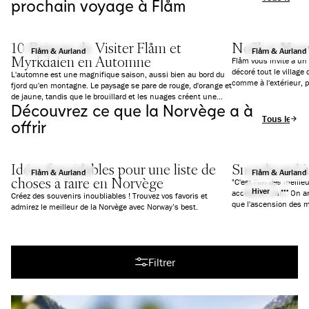
prochain voyage à Flåm
10 Raisons de Visiter Flåm et
Noël et Nou
Flåm & Aurland
Flåm & Aurland
Myrkdalen en Automne
Flåm vous invite à un
décoré tout le village 
L'automne est une magnifique saison, aussi bien au bord du
comme à l'extérieur, 
fjord qu'en montagne. Le paysage se pare de rouge, d'orange et
proposer des activités
de jaune, tandis que le brouillard et les nuages créent une
grands.
Découvrez ce que la Norvège a à
atmosphère presque magique. Le rythme est également plus
Tous les art
paisible qu'en été. Voici 10 bonnes raisons de venir découvrir
offrir
Flåm en automne. Que tu voyages en famille, que tu aimes les
activités de plein air ou que tu t'intéresses à la culture, tu
trouveras des expériences adaptées à tes envies.
Idées formidables pour une liste de
Snowboard à
Flåm & Aurland
Flåm & Aurland
choses à faire en Norvège
"C'est l'un des meille
Hiver
accède en train. On ar
Créez des souvenirs inoubliables ! Trouvez vos favoris et
admirez le meilleur de la Norvège avec Norway’s best.
Tous les articles
Filtrer