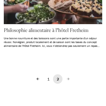
Philosophie alimentaire à l'hôtel Fretheim
Une bonne nourriture et des boissons sont une partie importante d'un séjour
réussi. Norvégien, produit localement et de saison sont les bases du concept
alimentaire de l'Hôtel Fretheim. Ici, vous n'obtiendrez pas seulement un repas
savoureux. L'histoire culturelle fait également partie du forfait, et vous participez
à la croissance économique locale rien qu'en dînant.
1
2
Précédent
Suivant