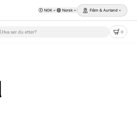
NOK
Norsk
Flåm & Aurland
Hva ser du etter?
0
d