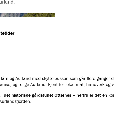
urland.
tetider
Flåm og Aurland med skyttelbussen som går flere ganger d
uise, og rolige Aurland, kjent for lokal mat, håndverk og v
il
det historiske gårdstunet Otternes
– herfra er det en kor
 Aurlandsfjorden.