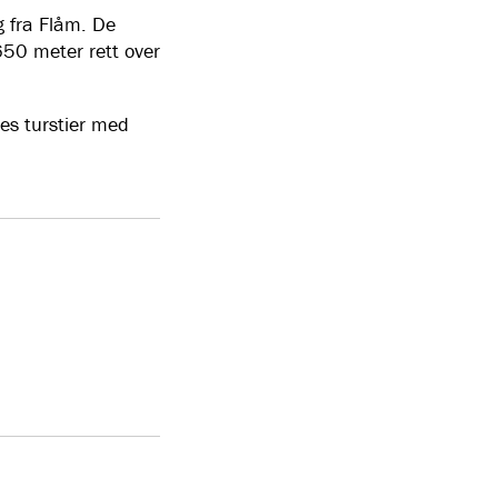
g fra Flåm. De
650 meter rett over
ses turstier med