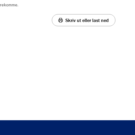
forekomme.
Skriv ut eller last ned