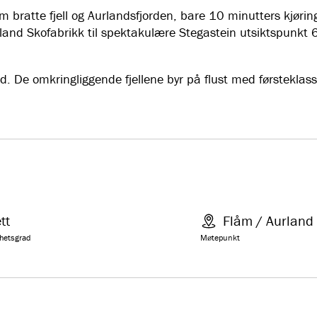
om bratte fjell og Aurlandsfjorden, bare 10 minutters kjørin
urland Skofabrikk til spektakulære Stegastein utsiktspunkt 
ted. De omkringliggende fjellene byr på flust med førsteklas
tt
Flåm / Aurland
hetsgrad
Møtepunkt