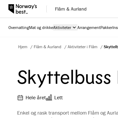
Flåm & Aurland
Overnatting
Mat og drikke
Aktiviteter
Arrangement
Pakker
Ins
Hjem
/
Flåm & Aurland
/
Aktiviteter i Flåm
/
Skyttel
Skyttelbuss
Hele året
Lett
Enkel og rask transport mellom Flåm og Aurla