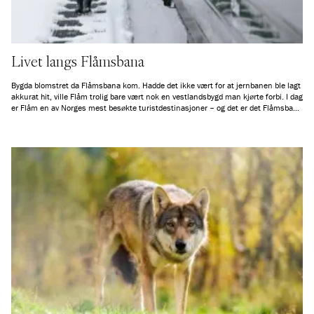
Livet langs Flåmsbana
Bygda blomstret da Flåmsbana kom. Hadde det ikke vært for at jernbanen ble lagt
akkurat hit, ville Flåm trolig bare vært nok en vestlandsbygd man kjørte forbi. I dag
er Flåm en av Norges mest besøkte turistdestinasjoner – og det er det Flåmsbana
som har æren for.