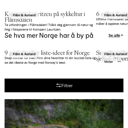
Kompani Lauritzen på sykkeltur i
6 måter å op
Flåm & Aurland
Flåm & Aurland
Flåmsdalen
Utforsk Flåmsdalen på
måter å oppleve nature
Ta utfordringen i Flåmsdalen! Tråkk deg gjennom rå natur og
følg i fotsporene til Kompani Lauritzen.
Se hva mer Norge har å by på
Se alle arti
9 gode bucket liste-ideer for Norge
Snowboarding
Flåm & Aurland
Flåm & Aurland
sjelfull frikj
Skap minner for livet! Finn dine favoritter til din bucket-liste og
Vinter
se det råeste av Norge med Norway’s best.
Se alle artikler
Filtrer