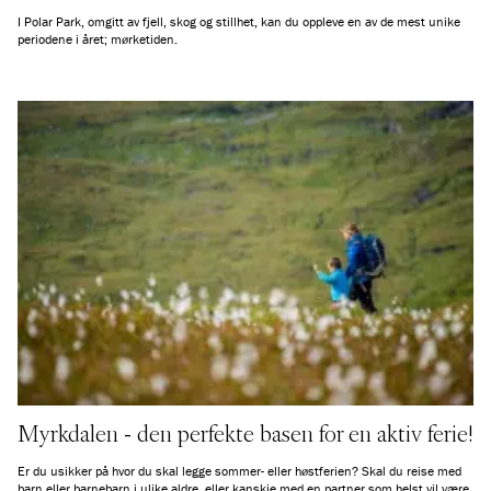
I Polar Park, omgitt av fjell, skog og stillhet, kan du oppleve en av de mest unike
periodene i året; mørketiden.
Myrkdalen - den perfekte basen for en aktiv ferie!
Er du usikker på hvor du skal legge sommer- eller høstferien? Skal du reise med
barn eller barnebarn i ulike aldre, eller kanskje med en partner som helst vil være