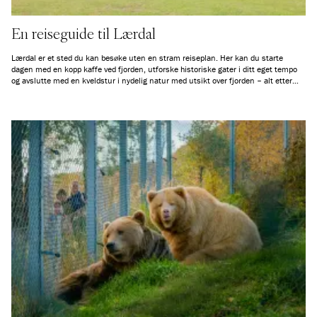
En reiseguide til Lærdal
Lærdal er et sted du kan besøke uten en stram reiseplan. Her kan du starte
dagen med en kopp kaffe ved fjorden, utforske historiske gater i ditt eget tempo
og avslutte med en kveldstur i nydelig natur med utsikt over fjorden – alt etter
sesong. Enten du vil padle kajakk, gå fjellturer eller bare sitte stille og ta inn
omgivelsene, gir Lærdal rom for ekte naturopplevelser.