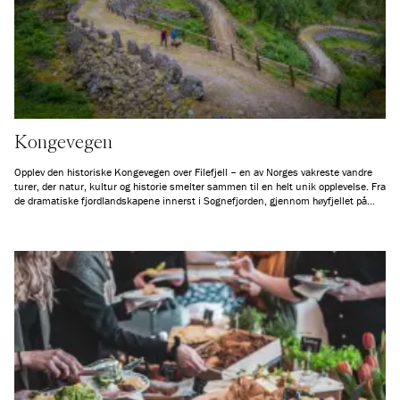
Kongevegen
Opplev den historiske Kongevegen over Filefjell – en av Norges vakreste vandre
turer, der natur, kultur og historie smelter sammen til en helt unik opplevelse. Fra
de dramatiske fjordlandskapene innerst i Sognefjorden, gjennom høyfjellet på
Filefjell og videre til de frodige bygdene i Valdres, tar denne gamle ferdselsåren
deg med på en reise i både tid og landskap. Her vandrer du bokstavelig talt i
fotsporene til generasjoner før deg – langs en vei som i hundrevis av år bandt
Østlandet og Vestlandet sammen.