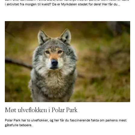
i aktivitet fra morgen til kveld? Da er Myrkdalen stedet for dere! Her får du
oversikt over alt du kan oppleve i og rundt Myrkdalen – enten du ønsker ro og
fjelluft eller spennende utfordringer.
Møt ulveflokken i Polar Park
Polar Park har to ulveflokker, og her får du fascinerende fakta om parkens mest
gåtefulle beboere.