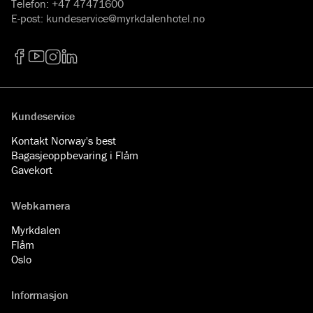
Telefon
:
+47 47471600
E-post
:
kundeservice@myrkdalenhotel.no
Facebook
YouTube
Instagram
LinkedIn
Kundeservice
Kontakt Norway's best
Bagasjeoppbevaring i Flåm
Gavekort
Webkamera
Myrkdalen
Flåm
Oslo
Informasjon