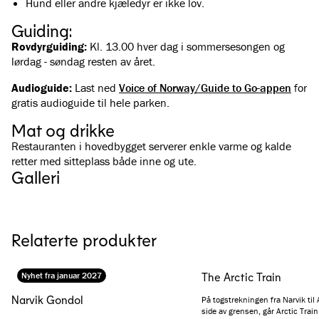
Hund eller andre kjæledyr er ikke lov.
Guiding:
Rovdyrguiding:
Kl. 13.00 hver dag i sommersesongen og
lørdag - søndag resten av året.
Audioguide:
Last ned
Voice of Norway/Guide to Go-appen
for
gratis audioguide til hele parken.
Mat og drikke
Restauranten i hovedbygget serverer enkle varme og kalde
retter med sitteplass både inne og ute.
Galleri
Se alle bilder
(
5
)
Relaterte produkter
Nyhet fra januar 2027
The Arctic Train
Narvik Gondol
På togstrekningen fra Narvik til
side av grensen, går Arctic Trai