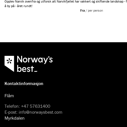
Opplev Narvik ovenfra og utforsk alt Narvikfjellet har
vakkert og skiftende landskap - fra
å by på - året rundt!
Fra
/
per person
Kontaktinformasjon
Flåm
Telefon
:
+47 57631400
E-post
:
info@norwaysbest.com
Myrkdalen