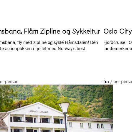
sbana, Flåm Zipline og Sykkeltur
Oslo City
msbana, fly med zipline og sykle Flåmsdalen! Den
Fjordcruise i 
te actionpakken i fjellet med Norway's best.
landemerker og
er person
fra
/
per pers