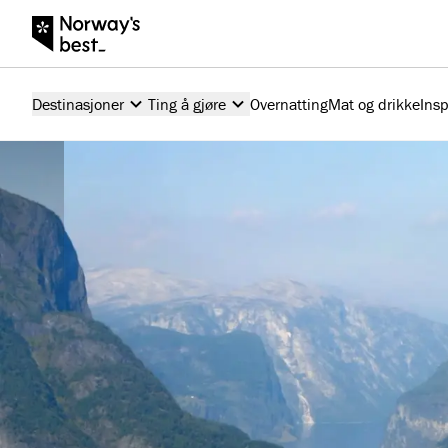
Destinasjoner
Ting å gjøre
Overnatting
Mat og drikke
Insp