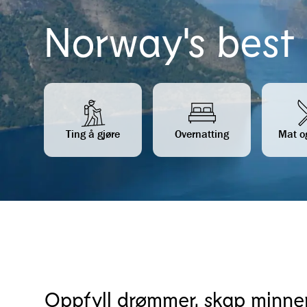
Norway's best
Ting å gjøre
Overnatting
Mat o
Oppfyll drømmer, skap minne