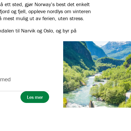
å ett sted, gjør Norway’s best det enkelt
jord og fjell, oppleve nordlys om vinteren
 mest mulig ut av ferien, uten stress.
dalen til Narvik og Oslo, og byr på
n med
Les mer
Familievennlige eventyr hele året
Vakke
Myrkdalen
Narv