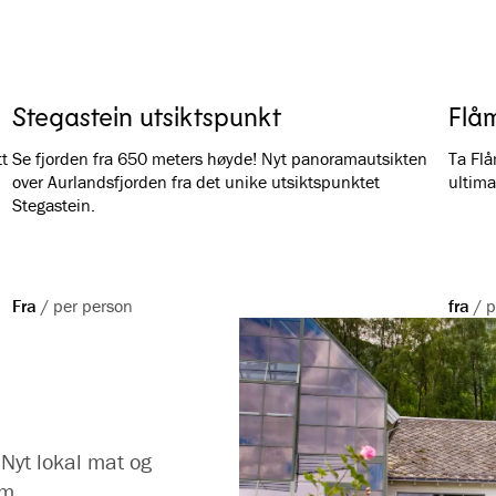
Stegastein utsiktspunkt
Flåm
t
Se fjorden fra 650 meters høyde! Nyt panoramautsikten
Ta Flå
over Aurlandsfjorden fra det unike utsiktspunktet
ultima
Stegastein.
Fra
/
per person
fra
/
p
 Nyt lokal mat og
åm.