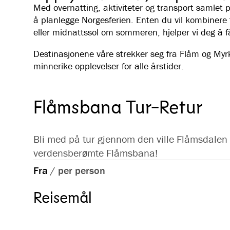
Med overnatting, aktiviteter og transport samlet p
å planlegge Norgesferien. Enten du vil kombinere f
eller midnattssol om sommeren, hjelper vi deg å få
Destinasjonene våre strekker seg fra Flåm og Myrk
minnerike opplevelser for alle årstider.
Flåmsbana Tur-Retur
Bli med på tur gjennom den ville Flåmsdale
verdensberømte Flåmsbana!
Fra
/
per person
Reisemål
Opplev fjordbygda
Flåm