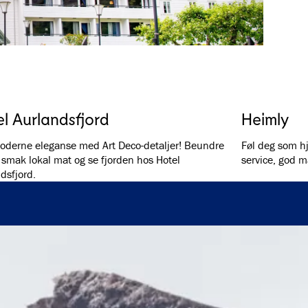
l Aurlandsfjord
Heimly
oderne eleganse med Art Deco-detaljer! Beundre
Føl deg som h
, smak lokal mat og se fjorden hos Hotel
service, god ma
dsfjord.