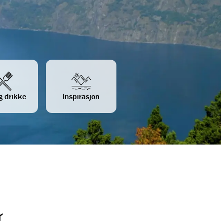
g drikke
Inspirasjon
r