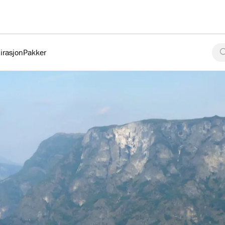
irasjon
Pakker