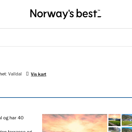
het
: Valldal
Vis kart
al og har 40
gen terrasse og