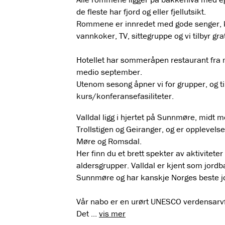
de fleste har fjord og eller fjellutsikt.
Rommene er innredet med gode senger, 
vannkoker, TV, sittegruppe og vi tilbyr grat
Hotellet har sommeråpen restaurant fra m
medio september.
Utenom sesong åpner vi for grupper, og ti
kurs/konferansefasiliteter.
Valldal ligg i hjertet på Sunnmøre, midt 
Trollstigen og Geiranger, og er opplevels
Møre og Romsdal.
Her finn du et brett spekter av aktiviteter 
aldersgrupper. Valldal er kjent som jord
Sunnmøre og har kanskje Norges beste j
Vår nabo er en urørt UNESCO verdensarvfj
Det
...
vis mer