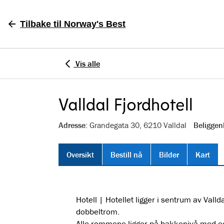
Tilbake
til Norway's Best
Vis alle
Valldal Fjordhotell
Adresse
: Grandegata 30, 6210 Valldal
Beliggen
Oversikt
Bestill nå
Bilder
Kart
Hotell
|
Hotellet ligger i sentrum av Valld
dobbeltrom.
Alle rommene ligger på bakkenivå med e