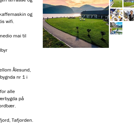
kaffemaskin og
is wifi.
edio mai til
lbyr
mellom Ålesund,
ebygnda nr 1 i
for alle
bærbygda på
ordbær.
ord, Tafjorden.