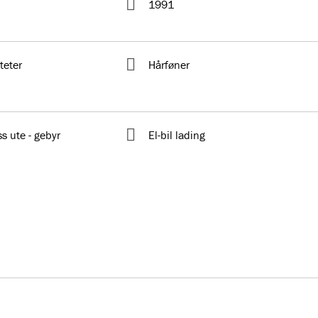
1991
teter
Hårføner
s ute - gebyr
El-bil lading