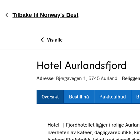
Tilbake
til Norway's Best
Vis alle
Hotel Aurlandsfjord
Adresse
: Bjørgavegen 1, 5745 Aurland
Beligge
Oversikt
Bestill nå
Pakketilbud
B
Hotell
|
Fjordhotellet ligger i rolige Aurla
nærheten av kafeer, dagligvarebutikk, kin
Aurland Skofabrikk, lokal tradisjonell gla