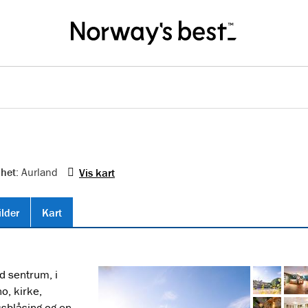
nhet
: Aurland
Vis kart
ilder
Kart
nd sentrum, i
o, kirke,
ssblåsing og en