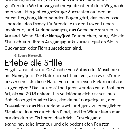
gehörenden Westnorwegischen Fjorde ist. Auf dem Weg nach
oder von Flåm gibt es großartige Aussichten auf den an
einem Berghang klammernden Stigen gård, das malerische
Undredal, das Disney für Arendelle in den Frozen-Filmen
inspirierte, und Aurlandsvangen, das Gemeindezentrum in
Aurland. Wenn Sie
die Nærøyfjord-Tour
buchen, bringt Sie ein
Shuttlebus zu Ihrem Ausgangspunkt zurück, egal ob Sie in
Gudvangen oder Flåm zugestiegen sind.
© Sverre Hjørnevik
Erlebe die Stille
Es gibt absolut keine Geräusche von Autos oder Maschinen
am Nærøyfjord. Die Natur herrscht hier vor, also was könnte
besser sein, als diese Natur von einem leisen Elektroboot aus
zu genießen? Die Future of the Fjords war das erste Boot ihrer
Art, als sie 2018 ankam. Ein vollständig elektrisches, aus
Kohlefaser gefertigtes Boot, das darauf ausgelegt ist, den
Passagieren das Naturerlebnis voll und ganz zu ermöglichen.
Sie gleitet lautlos durch den Fjord, und im Winter kann man
nur das dünne Eis hören, das bricht. Das elegante
skandinavische Interieur und die bodentiefen Fenster