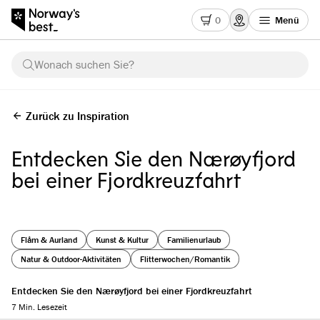
0
Menü
Wonach suchen Sie?
Zurück zu Inspiration
Entdecken Sie den Nærøyfjord
bei einer Fjordkreuzfahrt
Flåm & Aurland
Kunst & Kultur
Familienurlaub
Natur & Outdoor-Aktivitäten
Flitterwochen/Romantik
Entdecken Sie den Nærøyfjord bei einer Fjordkreuzfahrt
7 Min. Lesezeit