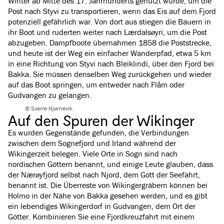
Winter ab Mitte des 17. Jahrhunderts genutzt wurde, um die
Post nach Styvi zu transportieren, wenn das Eis auf dem Fjord
potenziell gefährlich war. Von dort aus stiegen die Bauern in
ihr Boot und ruderten weiter nach Lærdalsøyri, um die Post
abzugeben. Dampfboote übernahmen 1858 die Poststrecke,
und heute ist der Weg ein einfacher Wanderpfad, etwa 5 km
in eine Richtung von Styvi nach Bleiklindi, über den Fjord bei
Bakka. Sie müssen denselben Weg zurückgehen und wieder
auf das Boot springen, um entweder nach Flåm oder
Gudvangen zu gelangen.
© Sverre Hjørnevik
Auf den Spuren der Wikinger
Es wurden Gegenstände gefunden, die Verbindungen
zwischen dem Sognefjord und Irland während der
Wikingerzeit belegen. Viele Orte in Sogn sind nach
nordischen Göttern benannt, und einige Leute glauben, dass
der Nærøyfjord selbst nach Njord, dem Gott der Seefahrt,
benannt ist. Die Überreste von Wikingergräbern können bei
Holmo in der Nähe von Bakka gesehen werden, und es gibt
ein lebendiges Wikingerdorf in Gudvangen, dem Ort der
Götter. Kombinieren Sie eine Fjordkreuzfahrt mit einem