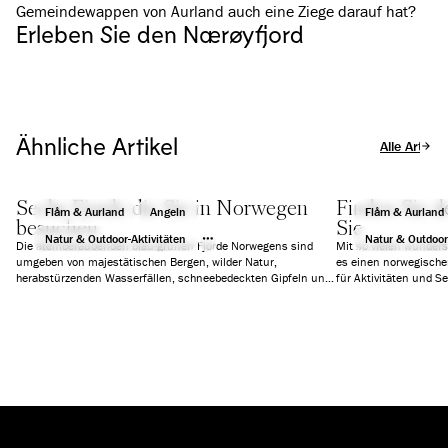
Gemeindewappen von Aurland auch eine Ziege darauf hat?
Erleben Sie den Nærøyfjord
Ähnliche Artikel
Alle Artikel
Sechs Fjorde die Sie in Norwegen
Finden Sie d
Flåm & Aurland
Angeln
Flåm & Aurland
besuchen
Sie
Natur & Outdoor-Aktivitäten
Natur & Outdoor
Die atemberaubenden blau-grünen Fjorde Norwegens sind
Mit so vielen wunder
umgeben von majestätischen Bergen, wilder Natur,
es einen norwegischen
herabstürzenden Wasserfällen, schneebedeckten Gipfeln und
für Aktivitäten und S
uralten Gletschern. Wir haben sechs Fjorde ausgewählt, die
Tageskreuzfahrten, Ak
Ihnen einen unvergesslichen Urlaub garantieren werden.
Abenteuer oder einfa