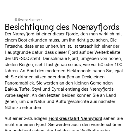
© Sverre Hjørnevik
Besichtigung des Nærøyfjords
Der Nærøyfjord ist einer dieser Fjorde, den man wirklich mit
einem Boot erkunden muss, um ihn richtig zu sehen. Die
Tatsache, dass er so unberührt ist, ist tatsächlich einer der
Hauptgründe dafür, dass dieser Fjord auf der Welterbeliste
der UNESCO steht. Der schmale Fjord, umgeben von hohen,
steilen Bergen, sieht fast genau so aus, wie vor 50 oder 100
Jahren. An Bord des modernen Elektroboots haben Sie, egal
ob Sie drinnen sitzen oder draußen an Deck, einen
Panoramablick. Sie werden an den kleinen Gemeinden
Bakka, Tufte, Styvi und Dyrdal entlang des Nærøyfjords
vorbeisegeln. An den letzten beiden können Sie an Land
gehen, um die Natur und Kulturgeschichte aus nächster
Nähe zu erkunden.
Auf einer 2-stündigen
Fjordkreuzfahrt Nærøyfjord
sehen Sie
nicht nur einen Fjord. Sie werden auch den wunderschönen
Aurlandsfjord sehen, der Teil des zum Weltkulturerbe