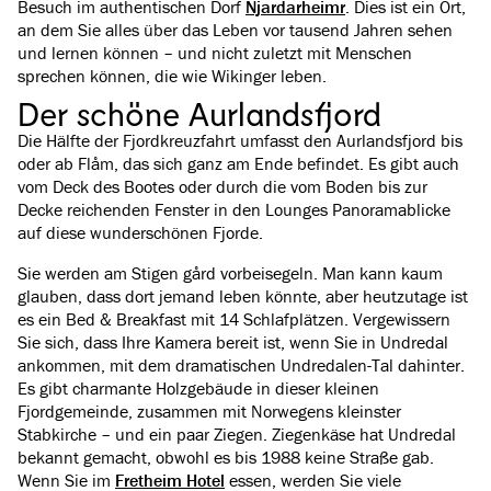
Besuch im authentischen Dorf
Njardarheimr
. Dies ist ein Ort,
an dem Sie alles über das Leben vor tausend Jahren sehen
und lernen können – und nicht zuletzt mit Menschen
sprechen können, die wie Wikinger leben.
Der schöne Aurlandsfjord
Die Hälfte der Fjordkreuzfahrt umfasst den Aurlandsfjord bis
oder ab Flåm, das sich ganz am Ende befindet. Es gibt auch
vom Deck des Bootes oder durch die vom Boden bis zur
Decke reichenden Fenster in den Lounges Panoramablicke
auf diese wunderschönen Fjorde.
Sie werden am Stigen gård vorbeisegeln. Man kann kaum
glauben, dass dort jemand leben könnte, aber heutzutage ist
es ein Bed & Breakfast mit 14 Schlafplätzen. Vergewissern
Sie sich, dass Ihre Kamera bereit ist, wenn Sie in Undredal
ankommen, mit dem dramatischen Undredalen-Tal dahinter.
Es gibt charmante Holzgebäude in dieser kleinen
Fjordgemeinde, zusammen mit Norwegens kleinster
Stabkirche – und ein paar Ziegen. Ziegenkäse hat Undredal
bekannt gemacht, obwohl es bis 1988 keine Straße gab.
Wenn Sie im
Fretheim Hotel
essen, werden Sie viele