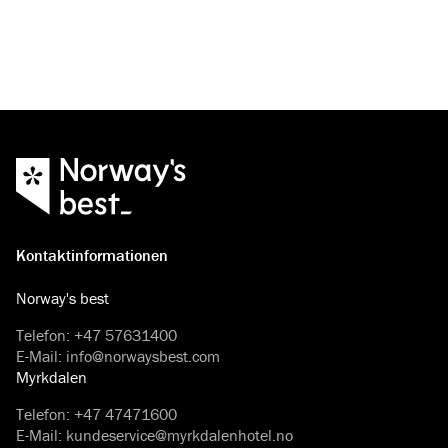
Ihnen einen unvergesslichen Urlaub garantieren werden.
Abenteuer oder einfa
Kontaktinformationen
Norway's best
Telefon
:
+47 57631400
E-Mail
:
info@norwaysbest.com
Myrkdalen
Telefon
:
+47 47471600
E-Mail
:
kundeservice@myrkdalenhotel.no