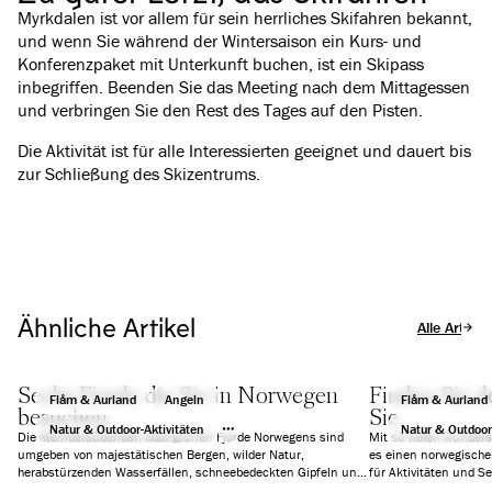
Myrkdalen ist vor allem für sein herrliches Skifahren bekannt,
und wenn Sie während der Wintersaison ein Kurs- und
Konferenzpaket mit Unterkunft buchen, ist ein Skipass
inbegriffen. Beenden Sie das Meeting nach dem Mittagessen
und verbringen Sie den Rest des Tages auf den Pisten.
Die Aktivität ist für alle Interessierten geeignet und dauert bis
zur Schließung des Skizentrums.
Ähnliche Artikel
Alle Artikel
Sechs Fjorde die Sie in Norwegen
Finden Sie d
Flåm & Aurland
Angeln
Flåm & Aurland
besuchen
Sie
Natur & Outdoor-Aktivitäten
Natur & Outdoor
Die atemberaubenden blau-grünen Fjorde Norwegens sind
Mit so vielen wunder
umgeben von majestätischen Bergen, wilder Natur,
es einen norwegischen
herabstürzenden Wasserfällen, schneebedeckten Gipfeln und
für Aktivitäten und S
uralten Gletschern. Wir haben sechs Fjorde ausgewählt, die
Tageskreuzfahrten, Ak