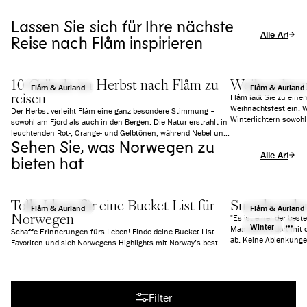
Lassen Sie sich für Ihre nächste
Alle Artikel
Reise nach Flåm inspirieren
10 Gründe im Herbst nach Flåm zu
Weihnachten 
Flåm & Aurland
Flåm & Aurland
reisen
Flåm lädt Sie zu ein
Weihnachtsfest ein. W
Der Herbst verleiht Flåm eine ganz besondere Stimmung –
Winterlichtern sowoh
sowohl am Fjord als auch in den Bergen. Die Natur erstrahlt in
die richtige Stimmung
leuchtenden Rot-, Orange- und Gelbtönen, während Nebel und
Aktivitäten und Speis
Sehen Sie, was Norwegen zu
tiefe Wolken eine fast schon mystische Atmosphäre schaffen.
Alle Artikel
Es ist ruhiger als im Sommer, aber mindestens genauso
bieten hat
beeindruckend. Wir zeigen Ihnen 10 gute Gründe, warum sich
ein Besuch in Flåm gerade jetzt besonders lohnt.
Tolle Ideen für eine Bucket List für
Snowboarden
Flåm & Aurland
Flåm & Aurland
Norwegen
"Es ist einer der best
Winter
Man kommt dort mit d
Schaffe Erinnerungen fürs Leben! Finde deine Bucket-List-
ab. Keine Ablenkungen
Favoriten und sieh Norwegens Highlights mit Norway’s best.
gehen." -Len Roald
Alle Artikel
Filter