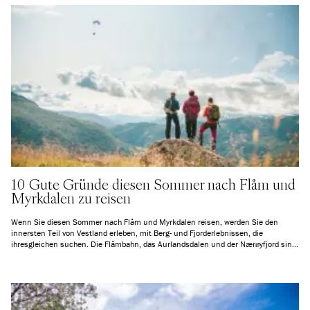
Flugzeug erfolgt.
10 Gute Gründe diesen Sommer nach Flåm und
Myrkdalen zu reisen
Wenn Sie diesen Sommer nach Flåm und Myrkdalen reisen, werden Sie den
innersten Teil von Vestland erleben, mit Berg- und Fjorderlebnissen, die
ihresgleichen suchen. Die Flåmbahn, das Aurlandsdalen und der Nærøyfjord sind
vielen bekannt, aber eine Elektrofahrradtour auf dem Vikafjell oder eine
familienfreundliche Wanderung, die mit einem Sessellift beginnt, sind nicht
weniger spektakulär. Entdecken Sie unsere 10 Gründe, warum Sie Ihren
Sommerurlaub in Myrkdalen und Flåm verbringen sollten, hier. Übersetzt mit
DeepL.com (kostenlose Version)