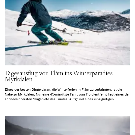
Tagesausflug von Flåm ins Winterparadies
Myrkdalen
Eines der besten Dinge daran, die Winterferien in Flåm zu verbringen, ist die
Nähe zu Myrkdalen. Nur eine 45-minütige Fahrt vom Fjord entfernt liegt eines der
schneesichersten Skigebiete des Landes. Aufgrund eines einzigartigen
Mikroklimas fällt in diesem Tal mehr Schnee als im Rest der Region - perfekt für
alle, die Schnee lieben. In Myrkdalen findet man nicht nur Abfahrtspisten,
sondern auch Langlaufloipen, zahlreiche Möglichkeiten für Skitouren und
Aktivitäten ohne Ski. Begleiten Sie uns auf einen perfekten Tagesausflug in
dieses Winterparadies!