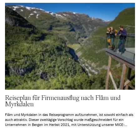
Treffen passt.
Reiseplan für Firmenausflug nach Flåm und
Myrkdalen
Flåm und Myrkdalen in das Reiseprogramm aufzunehmen, ist sowohl einfach als
auch attraktiv. Dieser zweitägige Vorschlag wurde maßgeschneidert für ein
Unternehmen in Bergen im Herbst 2021, mit Unterstützung unserer MICE-
Abteilung. Die Route kann für Ankünfte mit dem Zug von jedem Bahnhof entlang
der Bergenbahn angepasst werden, und wir können auch den Transport vom
Flughafen Bergen Flesland zum Bahnhof Bergen arrangieren, falls die Anreise per