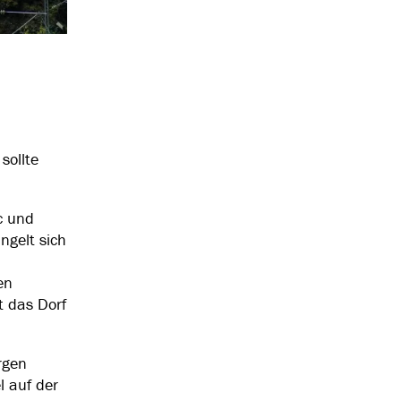
sollte
c und
ngelt sich
en
t das Dorf
rgen
l auf der