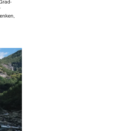
Grad-
r
denken,