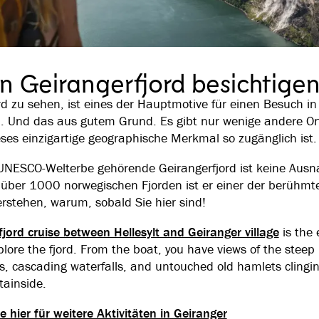
en Geirangerfjord besichtige
rd zu sehen, ist eines der Hauptmotive für einen Besuch in
 Und das aus gutem Grund. Es gibt nur wenige andere Or
ses einzigartige geographische Merkmal so zugänglich ist.
NESCO-Welterbe gehörende Geirangerfjord ist keine Aus
 über 1000 norwegischen Fjorden ist er einer der berühmte
rstehen, warum, sobald Sie hier sind!
fjord cruise between Hellesylt and Geiranger village
is the 
plore the fjord. From the boat, you have views of the steep
, cascading waterfalls, and untouched old hamlets clingi
ainside.
e hier für weitere Aktivitäten in Geiranger