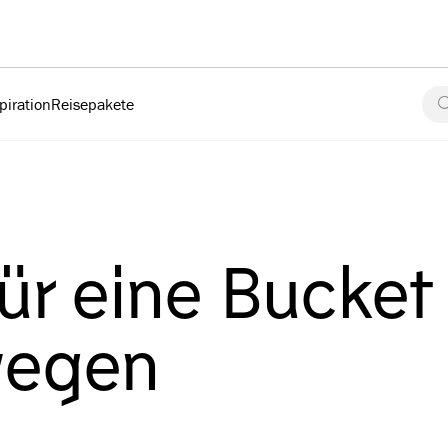
piration
Reisepakete
für eine Bucket
rwegen