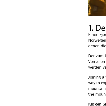
1. D
Einen Fjo
Norwegen.
denen die
Der zum U
Von allen
werden ve
Joining
a 
way to ex
mountains
the mount
Klicken Si