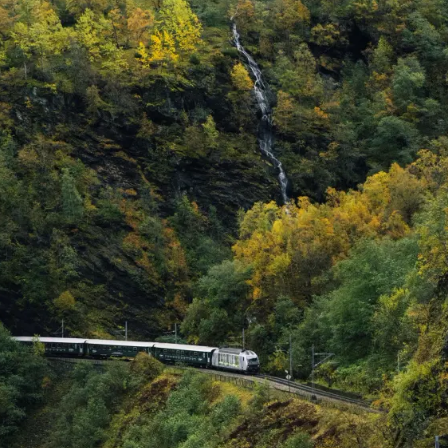
en Sie Norwegen mit diesen 11 Ideen für I
List, die Natur, Geschichte und Kultur verbi
n Sie den majestätischen Geirangerfjord, n
e malerische Flåm-Bahn, wandern Sie durch 
sdalen-Tal und gehen Sie in Lofoten angeln
men Sie in einem Fjord, beobachten Sie da
 der Obstbäume in Hardanger und wandern S
raubende Fjord-Aussichten. Erkunden Sie
rtige Stabkirchen, radeln Sie auf der histor
asse der Bahnarbeiter, entdecken Sie das
ge Oslo und jagen Sie entweder das Nordlic
n Sie die Mitternachtssonne. Jede Aktivität 
inzigartigen Ausschnitt norwegischer Schön