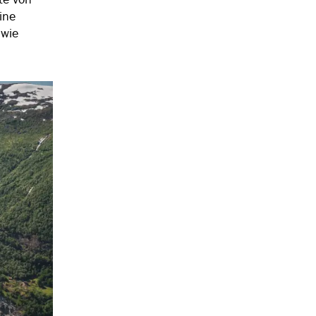
ine
 wie