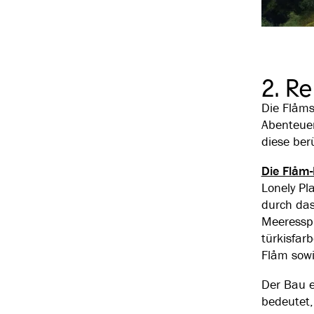
und Ab
2. R
Die Flåms
Abenteuer
diese ber
Die Flåm
Lonely Pl
durch das
Meeresspi
türkisfar
Flåm sowi
Der Bau e
bedeutet,