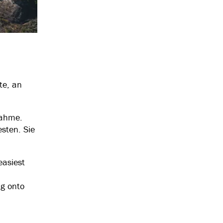
n
te, an
nahme.
sten. Sie
easiest
ng onto