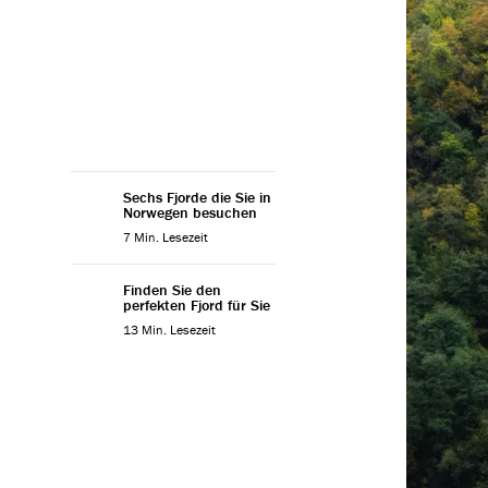
Entdeck
Bucket-
Erlebe
Sie di
Aurland
Sechs Fjorde die Sie in
Norwegen besuchen
Schwim
7 Min. Lesezeit
Blühen
Finden Sie den
atembe
perfekten Fjord für Sie
13 Min. Lesezeit
einziga
Bahntr
lebendi
genieße
einen e