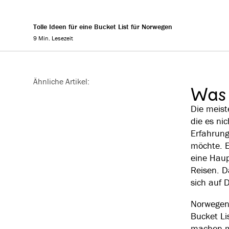
Tolle Ideen für eine Bucket List für Norwegen
9 Min. Lesezeit
Reading progress
Ähnliche Artikel:
Was 
Die meist
die es ni
Erfahrung
möchte. E
eine Haup
Reisen. D
sich auf 
Norwegen 
Bucket Li
machen mö