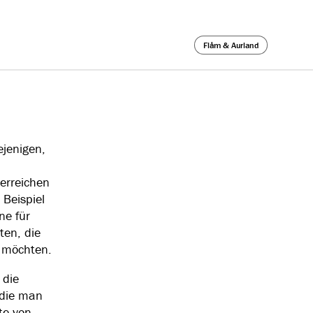
Flåm & Aurland
ejenigen,
erreichen
Beispiel
ne für
ten, die
n möchten.
 die
 die man
te von