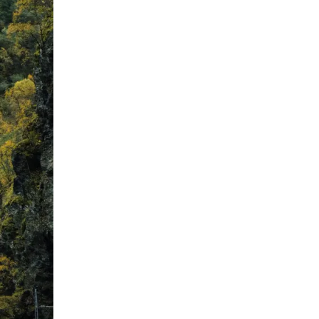
hre
nden.
ehmen
das
.
s
ie für
ischen
ht oder
bietet
heit