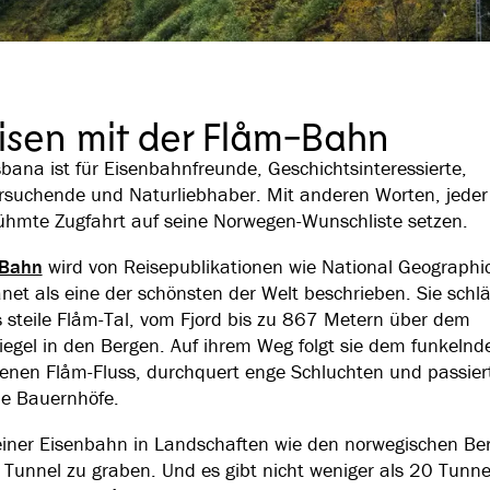
enteuer.
eisen mit der Flåm-Bahn
bana ist für Eisenbahnfreunde, Geschichtsinteressierte,
suchende und Naturliebhaber. Mit anderen Worten, jeder 
ühmte Zugfahrt auf seine Norwegen-Wunschliste setzen.
-Bahn
wird von Reisepublikationen wie National Geographi
anet als eine der schönsten der Welt beschrieben. Sie schlä
 steile Flåm-Tal, vom Fjord bis zu 867 Metern über dem
egel in den Bergen. Auf ihrem Weg folgt sie dem funkelnd
benen Flåm-Fluss, durchquert enge Schluchten und passier
e Bauernhöfe.
iner Eisenbahn in Landschaften wie den norwegischen Be
 Tunnel zu graben. Und es gibt nicht weniger als 20 Tunne