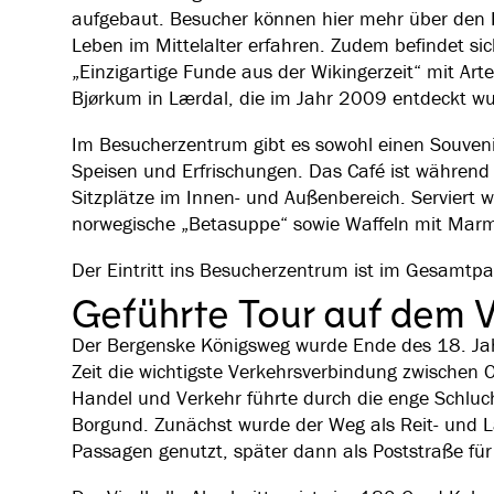
aufgebaut. Besucher können hier mehr über den Ei
Leben im Mittelalter erfahren. Zudem befindet si
„Einzigartige Funde aus der Wikingerzeit“ mit Art
Bjørkum in Lærdal, die im Jahr 2009 entdeckt w
Im Besucherzentrum gibt es sowohl einen Souveni
Speisen und Erfrischungen. Das Café ist während
Sitzplätze im Innen- und Außenbereich. Serviert w
norwegische „Betasuppe“ sowie Waffeln mit Mar
Der Eintritt ins Besucherzentrum ist im Gesamtpa
Geführte Tour auf dem 
Der Bergenske Königsweg wurde Ende des 18. Ja
Zeit die wichtigste Verkehrsverbindung zwischen
Handel und Verkehr führte durch die enge Schluch
Borgund. Zunächst wurde der Weg als Reit- und La
Passagen genutzt, später dann als Poststraße fü