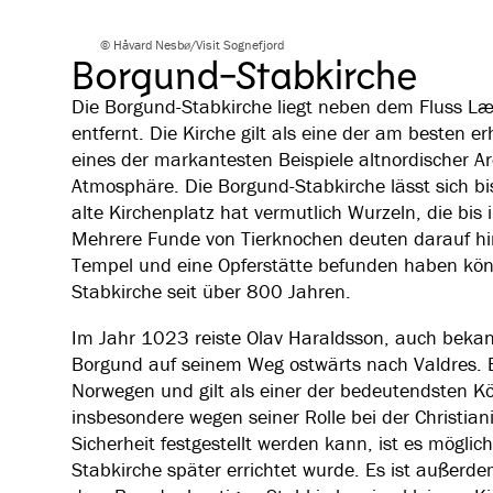
© Håvard Nesbø/Visit Sognefjord
Borgund-Stabkirche
Die Borgund-Stabkirche liegt neben dem Fluss L
entfernt. Die Kirche gilt als eine der am besten 
eines der markantesten Beispiele altnordischer A
Atmosphäre. Die Borgund-Stabkirche lässt sich bi
alte Kirchenplatz hat vermutlich Wurzeln, die bis 
Mehrere Funde von Tierknochen deuten darauf hin,
Tempel und eine Opferstätte befunden haben könn
Stabkirche seit über 800 Jahren.
Im Jahr 1023 reiste Olav Haraldsson, auch bekann
Borgund auf seinem Weg ostwärts nach Valdres. 
Norwegen und gilt als einer der bedeutendsten K
insbesondere wegen seiner Rolle bei der Christian
Sicherheit festgestellt werden kann, ist es mögli
Stabkirche später errichtet wurde. Es ist außerde