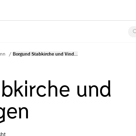
ann
/
Borgund Stabkirche und Vind...
bkirche und
gen
cht