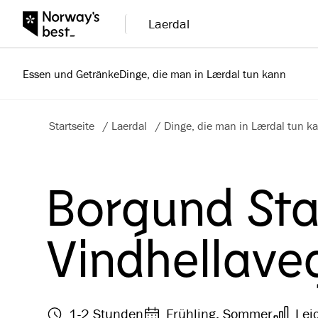
Laerdal
Essen und Getränke
Dinge, die man in Lærdal tun kann
Startseite
/
Laerdal
/
Dinge, die man in Lærdal tun k
Borgund Sta
Vindhellave
1-2 Stunden
Frühling, Sommer
Lei