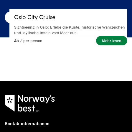
Oslo City Cruise
Mehr lesen
Sightseeing in Oslo: Erlebe die Küste, historische Wahrzeichen
und idyllische Inseln vom Meer aus.
Ab
/
per person
Mehr lesen
Kontaktinformationen