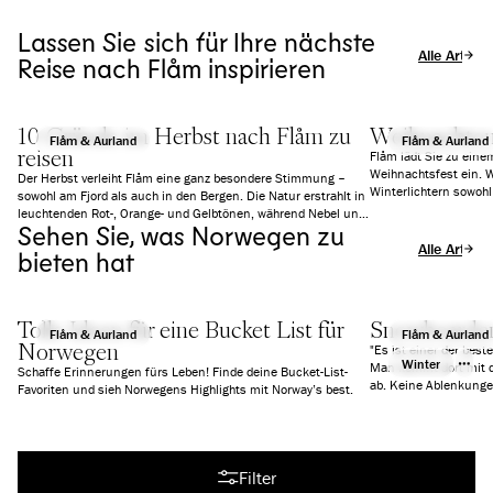
Lassen Sie sich für Ihre nächste
Alle Artikel
Reise nach Flåm inspirieren
10 Gründe im Herbst nach Flåm zu
Weihnachten 
Flåm & Aurland
Flåm & Aurland
reisen
Flåm lädt Sie zu ein
Weihnachtsfest ein. W
Der Herbst verleiht Flåm eine ganz besondere Stimmung –
Winterlichtern sowoh
sowohl am Fjord als auch in den Bergen. Die Natur erstrahlt in
die richtige Stimmung
leuchtenden Rot-, Orange- und Gelbtönen, während Nebel und
Aktivitäten und Speis
Sehen Sie, was Norwegen zu
tiefe Wolken eine fast schon mystische Atmosphäre schaffen.
Alle Artikel
Es ist ruhiger als im Sommer, aber mindestens genauso
bieten hat
beeindruckend. Wir zeigen Ihnen 10 gute Gründe, warum sich
ein Besuch in Flåm gerade jetzt besonders lohnt.
Tolle Ideen für eine Bucket List für
Snowboarden
Flåm & Aurland
Flåm & Aurland
Norwegen
"Es ist einer der best
Winter
Man kommt dort mit d
Schaffe Erinnerungen fürs Leben! Finde deine Bucket-List-
ab. Keine Ablenkungen
Favoriten und sieh Norwegens Highlights mit Norway’s best.
gehen." -Len Roald
Alle Artikel
Filter