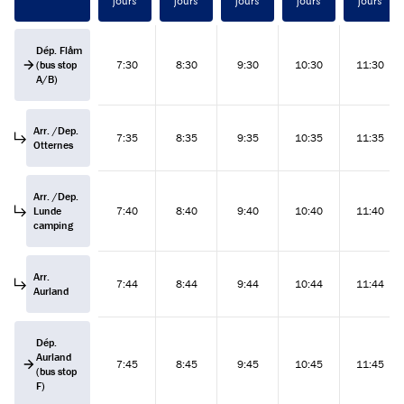
jours
jours
jours
jours
jours
Dép. Flåm
(bus stop
7:30
8:30
9:30
10:30
11:30
A/B)
Arr. /Dep.
7:35
8:35
9:35
10:35
11:35
Otternes
Arr. /Dep.
Lunde
7:40
8:40
9:40
10:40
11:40
camping
Arr.
7:44
8:44
9:44
10:44
11:44
Aurland
Dép.
Aurland
7:45
8:45
9:45
10:45
11:45
(bus stop
F)