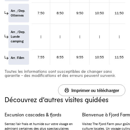
Arr. /Dep.
7:50
8:50
9:50
10:50
11:50
Otternes
Arr. /Dep.
Lunde
|
|
|
|
|
camping
7:55
8:55
9:55
10:55
11:55
Arr. Flåm
Toutes les informations sont susceptibles de changer sans
garantie - des modifications et des erreurs peuvent survenir.
Imprimer ou télécharger
Découvrez d’autres visites guidées
Excursion cascades & fjords
Bienvenue à Fjord Farm
Sentez l'air frais et humide sur votre visage en
Visitez The Fjord Farm pour goûte
admirant certaines des plus spectaculaires
culture locales. Un voyage culin