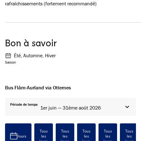
rafraîchissements (fortement recommandé)
Bon à savoir
Été, Automne, Hiver
Saison
Bus Flåm-Aurland via Otternes
Période de temps
1er juin — 31ème août 2026
Tous
Tous
Tous
Tous
Tous
Jours
les
les
les
les
les