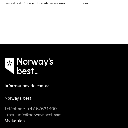
cascades de Norvège. La visite vous emmène
Flåm.
également à l'hôtel Stalheim, où vous pourrez
profiter d'une vue magique sur la vallée de
Nærøydalen – un lieu presque féerique de par sa
grandeur.
Informations de contact
Norway's best
Téléphone
:
+47 57631400
Email
:
info@norwaysbest.com
Myrkdalen