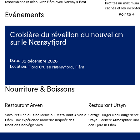
ressemblent et découvrez Flåm avec Norway’s Best.
Profitez au maximum d
cachés et les incontou
Événements
Voir tous 
Croisière du réveillon du nouvel an
sur le Nærøyfjord
Date
:
31 décembre 2026
Location
:
Fjord Cruise Nærøyfjord, Flåm
Nourriture & Boissons
Restaurant Arven
Restaurant Utsyn
Savourez une cuisine locale au Restaurant Arven à
Saftige Burger und Grillgerichte
Flåm. Une expérience moderne inspirée des
Utsyn. Lockere Atmosphäre und
traditions norvégiennes.
den Fjord in Flåm.