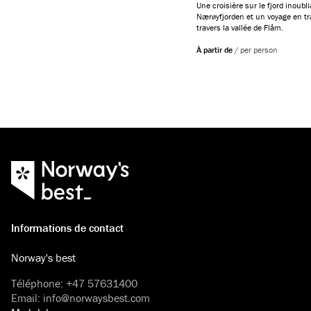
Une croisière sur le fjord inoubl
Nærøyfjorden et un voyage en tr
travers la vallée de Flåm.
À partir de
/
per person
Informations de contact
Norway's best
Téléphone
:
+47 57631400
Email
:
info@norwaysbest.com