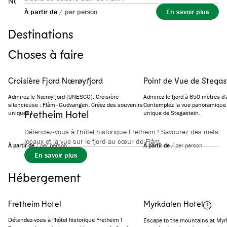
Norway’s best te permet de vivre plus, avec moins de tracas.
À partir de
/
per person
En savoir plus
Aventures familiales
Destinations
Découvrez les fjords
Flåm
Myrkdalen
Choses à faire
Croisière Fjord Nærøyfjord
Point de Vue de Stegas
Admirez le Nærøyfjord (UNESCO). Croisière
Admirez le fjord à 650 mètres d'a
silencieuse : Flåm–Gudvangen. Créez des souvenirs
Contemplez la vue panoramique 
Fretheim Hotel
uniques !
unique de Stegastein.
Détendez-vous à l'hôtel historique Fretheim ! Savourez des mets
locaux et la vue sur le fjord au cœur de Flåm.
À partir de
/
per person
À partir de
/
per person
En savoir plus
Hébergement
Fretheim Hotel
Myrkdalen Hotel
Détendez-vous à l'hôtel historique Fretheim !
Escape to the mountains at Myrk