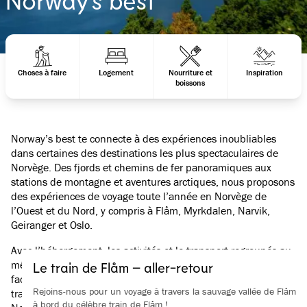
Choses à faire
Logement
Nourriture et
Inspiration
boissons
Norway’s best te connecte à des expériences inoubliables
dans certaines des destinations les plus spectaculaires de
Norvège. Des fjords et chemins de fer panoramiques aux
stations de montagne et aventures arctiques, nous proposons
des expériences de voyage toute l’année en Norvège de
l’Ouest et du Nord, y compris à Flåm, Myrkdalen, Narvik,
Geiranger et Oslo.
Avec l’hébergement, les activités et le transport regroupés au
même endroit, planifier et profiter de ton voyage devient
Le train de Flåm – aller-retour
facile. Que tu navigues dans les fjords, empruntes le célèbre
Rejoins-nous pour un voyage à travers la sauvage vallée de Flåm
train de Flåm ou explores la Norvège en hiver ou en été,
à bord du célèbre train de Flåm !