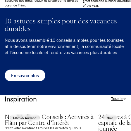
Savourez des mets locaux et la vue sur le fjord au
great food and outdoor adventur
cœur de Flåm.
of the year.
10 astuces simples pour des vacances
durables
Nous avons rassemblé 10 conseils simples pour les touristes
afin de soutenir notre environnement, la communauté locale
et l'économie locale et rendre vos vacances plus durables.
En savoir plus
Inspiration
Tous les art
Nos Meilleurs Conseils : Activités à
24 heures à 
Flåm & Aurland
Oslo
Flåm par Centre d’Intérêt
capitale de 
journée
Créez votre aventure ! Trouvez les activités qui vous