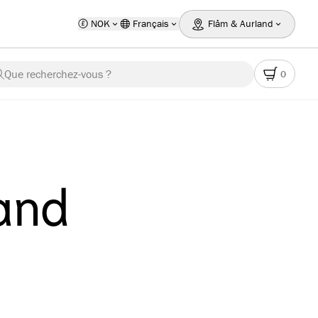
NOK
Français
Flåm & Aurland
Que recherchez-vous ?
0
land