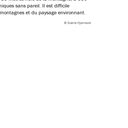
ues sans pareil. Il est difficile
s montagnes et du paysage environnant.
© Sverre Hjørnevik
m à bord du célèbre train de Flåm !