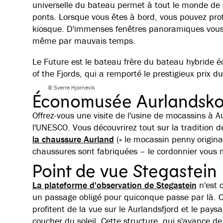
universelle du bateau permet à tout le monde de s
ponts. Lorsque vous êtes à bord, vous pouvez prof
kiosque. D'immenses fenêtres panoramiques vous 
même par mauvais temps.
Le Future est le bateau frère du bateau hybride é
of the Fjords, qui a remporté le prestigieux prix 
© Sverre Hjornevik
Économusée Aurlandsk
Offrez-vous une visite de l'usine de mocassins à 
l'UNESCO. Vous découvrirez tout sur la tradition de 
la chaussure Aurland
(« le mocassin penny origina
chaussures sont fabriquées – le cordonnier vous 
Point de vue Stegastein
La plateforme d'observation de Stegastein
n'est 
un passage obligé pour quiconque passe par là. Ce
profitent de la vue sur le Aurlandsfjord et le pay
coucher du soleil. Cette structure, qui s'avance 