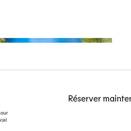
Réserver mainte
hour
ocal