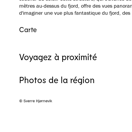
mètres au-dessus du fjord, offre des vues panoramiq
d'imaginer une vue plus fantastique du fjord, de
Carte
Voyagez à proximité
Flåm & Aurland
Le train de Flåm – aller-retour
Rejoins-nous pour un voyage à travers la sauvage vallée de Flå
Photos de la région
© Sverre Hjørnevik