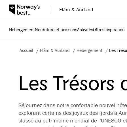
Flåm & Aurland
Hébergement
Nourriture et boissons
Activités
Offres
Inspiration
Accueil
/
Flåm & Aurland
/
Hébergement
/
Les Tréso
Les Trésors 
Séjournez dans notre confortable nouvel hôtel
explorant certains des joyaux des fjords à Aur
classé au patrimoine mondial de l'UNESCO et 