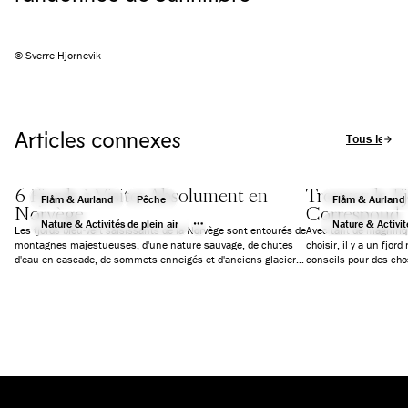
© Sverre Hjornevik
Articles connexes
Tous les art
6 Fjords à Visiter Absolument en
Trouvez le F
Flåm & Aurland
Pêche
Flåm & Aurland
Norvège
Correspond
Nature & Activités de plein air
Nature & Activité
Les fjords bleu-vert saisissants de la Norvège sont entourés de
Avec tant de magnifiq
montagnes majestueuses, d'une nature sauvage, de chutes
choisir, il y a un fjo
d'eau en cascade, de sommets enneigés et d'anciens glaciers.
conseils pour des chos
Nous avons sélectionné six fjords qui vous garantiront des
des croisières d'une j
vacances inoubliables.
aventure extrême, ou s