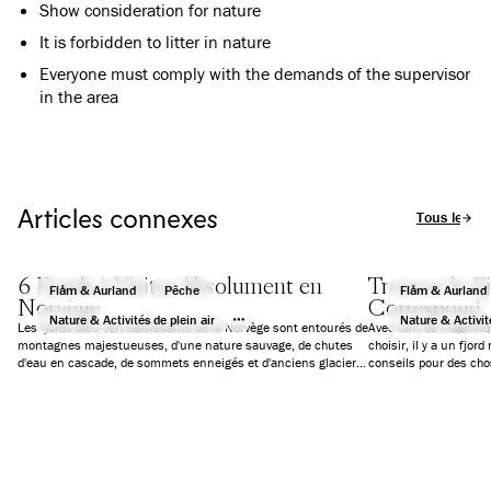
Show consideration for nature
It is forbidden to litter in nature
Everyone must comply with the demands of the supervisor
in the area
Articles connexes
Tous les art
6 Fjords à Visiter Absolument en
Trouvez le F
Flåm & Aurland
Pêche
Flåm & Aurland
Norvège
Correspond
Nature & Activités de plein air
Nature & Activité
Les fjords bleu-vert saisissants de la Norvège sont entourés de
Avec tant de magnifiq
montagnes majestueuses, d'une nature sauvage, de chutes
choisir, il y a un fjo
d'eau en cascade, de sommets enneigés et d'anciens glaciers.
conseils pour des chos
Nous avons sélectionné six fjords qui vous garantiront des
des croisières d'une j
vacances inoubliables.
aventure extrême, ou s