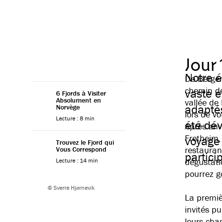
Jour
Notre 
De Bergen
chemin de
vaste 
6 Fjords à Visiter
Absolument en
vallée de
adaptés
Norvège
lors de vo
Lecture : 8 min
été dév
Après env
Fretheim,
voyage
Trouvez le Fjord qui
restauran
Vous Correspond
partic
dégustatio
Lecture : 14 min
pourrez g
© Sverre Hjørnevik
La premiè
invités pu
leurs cha