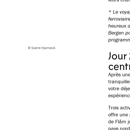
* Le voya
ferroviai
heureux d
Bergen pou
programm
© Sverre Hjørnevik
Jour 
centr
Après une
tranquill
votre déje
expérienc
Trois acti
offre une
de Flåm j
pays nord