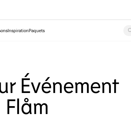
sons
Inspiration
Paquets
our Événement
à Flåm