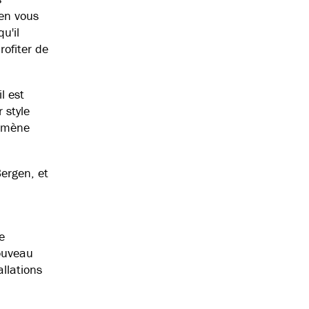
en vous
u'il
rofiter de
l est
 style
emmène
ergen, et
e
ouveau
llations