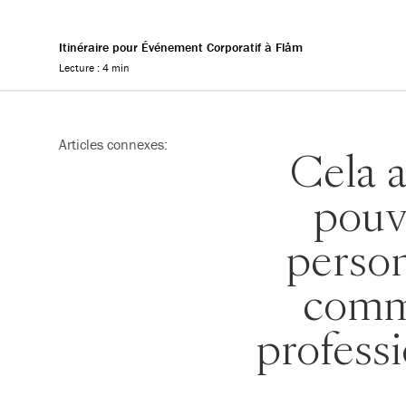
Itinéraire pour Événement Corporatif à Flåm
Lecture : 4 min
Reading progress
Articles connexes:
Cela 
pouv
person
comm
profess