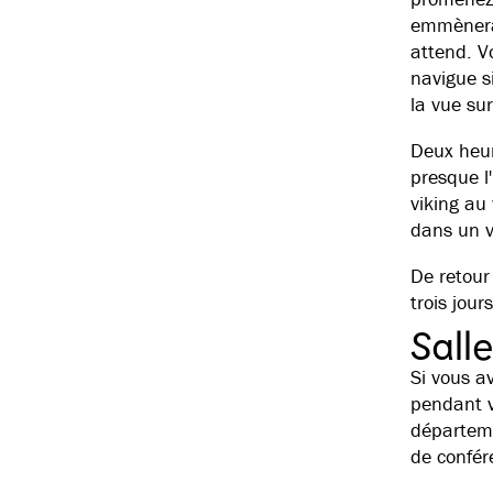
emmènera 
attend. Vo
navigue s
la vue sur
Deux heur
presque l'
viking au
dans un v
De retour
trois jou
Sall
Si vous a
pendant v
départeme
de confér