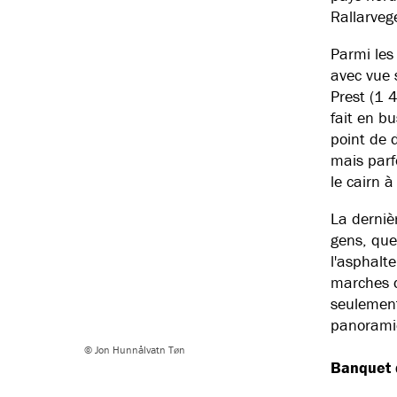
Rallarveg
Parmi les
avec vue s
Prest (1 
fait en b
point de 
mais parf
le cairn 
La derniè
gens, que
l'asphalte
marches d
seulement
panoramiq
© Jon Hunnålvatn Tøn
Banquet d