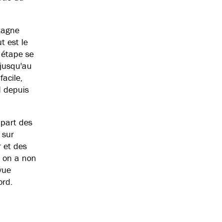
tagne
t est le
 étape se
 jusqu'au
acile,
d depuis
upart des
 sur
r et des
, on a non
vue
ord.