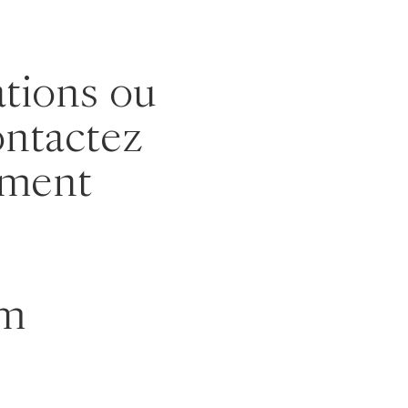
ations ou
ontactez
ement
om