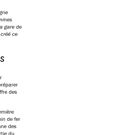
igne
ommes
la gare de
 créé ce
rs
r
préparer
ffre des
remière
in de fer
nne des
rtie du