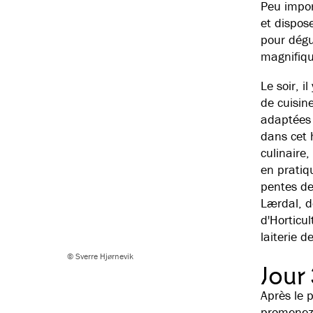
Peu impor
et dispos
pour dégus
magnifique
Le soir, i
de cuisin
adaptées 
dans cet 
culinaire,
en pratiq
pentes de
Lærdal, d
d'Horticu
laiterie 
© Sverre Hjørnevik
Jour
Après le p
promenez 