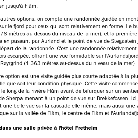
en jusqu'à Flåm.
 autres options, on compte une randonnée guidée en mon
ur le fjord pour ceux qui sont relativement en forme. Le bu
478 mètres au-dessus du niveau de la mer), et la première
us en passant par Aurland et le point de vue de Stegastein
départ de la randonnée. C'est une randonnée relativement f
ois escarpée, offrant une vue formidable sur l'Aurlandsfjor
à Røyrgrind (1 363 mètres au-dessus du niveau de la mer).
re option est une visite guidée plus courte adaptée à la pl
lle que soit leur condition physique. Cette visite commence
 le long de la rivière Flåm avant de bifurquer sur un sentie
e Sherpa menant à un point de vue sur Brekkefossen. Ici
 une belle vue sur la cascade elle-même, mais aussi une 
ue sur la vallée de Flåm, le centre de Flåm et l'Aurlandsfj
ans une salle privée à l'hôtel Fretheim