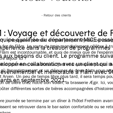
- Retour des clients
 1 : Voyage et découverte de 
équipe qualifiée du département MICE poss
*, le voyage se poursuit en train jusqu'à Myrdal, où vous 
 fer de Flåm. La route de train mondialement célèbre à tr
expérience dans la création de programmes
 Flåm est incontournable, et quoi de mieux que de l'expéri
 aux besoins du client. Le programme suiva
tre séjour ici ?
eloppé en collaboration avec un client qui a
iron une heure, vous êtes au fjord et à quelques pas de l'h
 où l'enregistrement et un déjeuner de deux plats vous at
 événementiel et mémorable à Flåm avec 9
t Arven. Un peu de temps libre plus tard, il sera temps po
ipants en septembre 2021.
n de bière chez notre bon voisin, la brasserie Ægir. Ici, vo
oûter différentes sortes de bières accompagnées d'histoires
re journée se termine par un dîner à l'hôtel Fretheim avan
issent se retrouver dans le bar-salon confortable ou se ret
mbres.