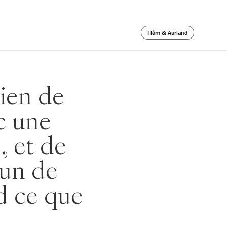
Flåm & Aurland
ien de
c une
, et de
un de
d ce que