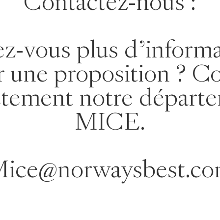
Contactez-nous :
z-vous plus d'inform
r une proposition ? C
ctement notre départ
MICE.
ice@norwaysbest.c