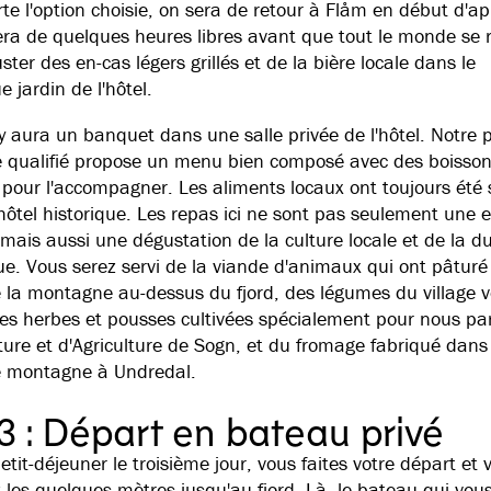
te l'option choisie, on sera de retour à Flåm en début d'ap
era de quelques heures libres avant que tout le monde se 
ter des en-cas légers grillés et de la bière locale dans le
 jardin de l'hôtel.
l y aura un banquet dans une salle privée de l'hôtel. Notre 
e qualifié propose un menu bien composé avec des boisso
pour l'accompagner. Les aliments locaux ont toujours été 
hôtel historique. Les repas ici ne sont pas seulement une 
 mais aussi une dégustation de la culture locale et de la du
ue. Vous serez servi de la viande d'animaux qui ont pâturé 
 la montagne au-dessus du fjord, des légumes du village v
es herbes et pousses cultivées spécialement pour nous par 
lture et d'Agriculture de Sogn, et du fromage fabriqué dans
de montagne à Undredal.
 3 : Départ en bateau privé
etit-déjeuner le troisième jour, vous faites votre départ et 
les quelques mètres jusqu'au fjord. Là, le bateau qui vou