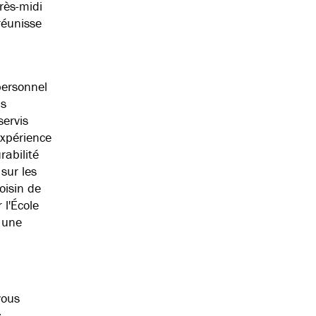
rès-midi
réunisse
personnel
ns
servis
expérience
rabilité
sur les
oisin de
l'École
 une
vous
s