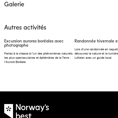
Galerie
Voir toutes les images
(
4
)
Autres activités
Excursion aurores boréales avec
Randonnée hivernale e
photographe
Lors d’une randonnée en raquet
Partez à la chasse à l’un des phénomènes naturels
découvrez la nature et la lumièr
les plus spectaculaires et éphémères de la Terre :
Lofoten avec un guide local.
l’Aurore Boréale.