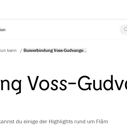
tion
 tun kann
/
Busverbindung Voss-Gudvange...
ung Voss-Gud
nnst du einige der Highlights rund um Flåm