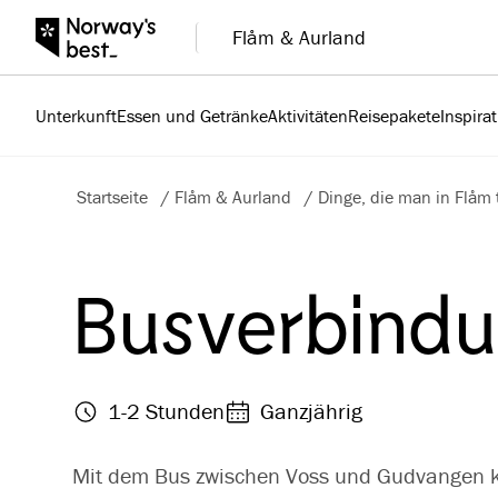
Flåm & Aurland
Unterkunft
Essen und Getränke
Aktivitäten
Reisepakete
Inspira
Startseite
/
Flåm & Aurland
/
Dinge, die man in Flåm
Busverbind
1-2 Stunden
Ganzjährig
Mit dem Bus zwischen Voss und Gudvangen ka