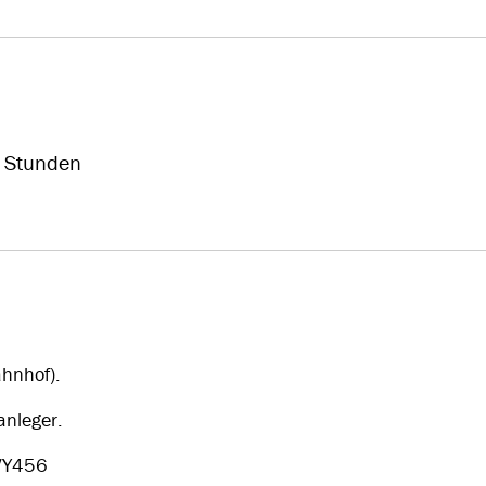
 Stunden
hnhof).
anleger.
„VY456