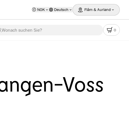
NOK
Deutsch
Flåm & Aurland
Wonach suchen Sie?
0
vangen-Voss