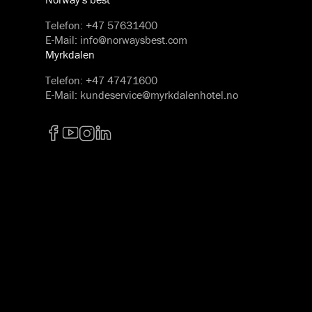
Telefon
:
+47 57631400
E-Mail
:
info@norwaysbest.com
Myrkdalen
Telefon
:
+47 47471600
E-Mail
:
kundeservice@myrkdalenhotel.no
Facebook
YouTube
Instagram
LinkedIn