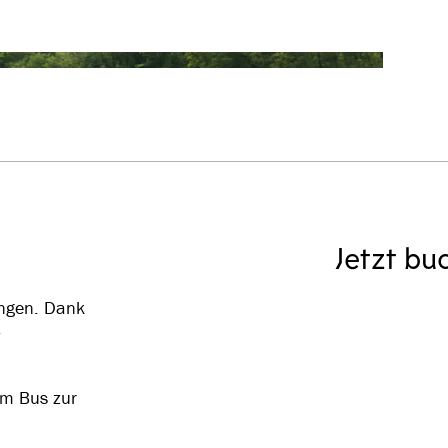
Jetzt bu
ngen. Dank
-
om Bus zur