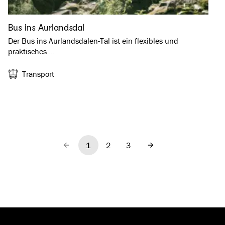
Bus ins Aurlandsdal
Der Bus ins Aurlandsdalen-Tal ist ein flexibles und
praktisches …
Transport
1
2
3
Vorherige
Nächste