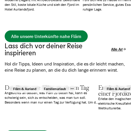
den Stil, koste lokale Küche und sieh den Fjord im
persönlichen Service, gutes Ess
Hotel Aurlandsfjord.
ruhiger Lage.
Alle unsere Unterkünfte nahe Flåm
Lass dich vor deiner Reise
Alle Artikel
inspirieren
Hol dir Tipps, Ideen und Inspiration, die es dir leicht machen,
eine Reise zu planen, an die du dich lange erinnern wirst.
Das Beste von Flåm an einem Tag
Entdecken Si
Flåm & Aurland
Familienurlaub
Flåm & Aurland
einer Fjordkr
Angesichts all dessen, was Flåm zu bieten hat, kann es
schwierig sein, sich zu entscheiden, was man tun soll.
Erlebe den magischen 
Besonders wenn man nur einen Tag zur Verfügung hat. Um die
elektrische Kreuzfah
Orientierung zu erleichtern, haben wir den perfekten
Weltkulturerbe.
Tagesablauf zusammengestellt.