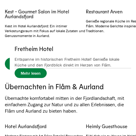
Kest - Gourmet Salon im Hotel
Restaurant Arven
Aurlandsfjord
Genieße regionale Küche im Res
Kest im Hotel Aurlandsfjord: Ein intimer
Flåm. Moderne Gerichte inspirie
Verkostungsraum mit Fokus auf lokale Zutaten und
Traditionen.
Genussmomente in Aurland.
Fretheim Hotel
Entspanne im historischen Fretheim Hotel! Genieße lokale
Alle unsere Restaurants in Flåm & Aurland
Küche und den Fjordblick direkt im Herzen von Flåm.
Mehr lesen
Übernachten in Flåm & Aurland
Übernachte komfortabel mitten in der Fjordlandschaft, mit
einfachem Zugang zur Natur und zu allen Erlebnissen, die
Flåm und Aurland zu bieten haben.
Hotel Aurlandsfjord
Heimly Guesthouse
Moderne Eleganz mit Art-Déco-Details! Bewundere
Fühl dich wie zu Hause im Heiml