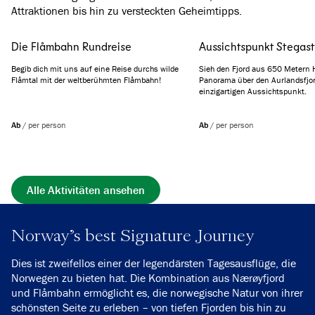
Attraktionen bis hin zu versteckten Geheimtipps.
Die Flåmbahn Rundreise
Aussichtspunkt Stegast
Begib dich mit uns auf eine Reise durchs wilde
Sieh den Fjord aus 650 Metern 
Flåmtal mit der weltberühmten Flåmbahn!
Panorama über den Aurlandsfjo
einzigartigen Aussichtspunkt.
Ab
/
per person
Ab
/
per person
Alle Aktivitäten ansehen
Norway's best Signature Journey
Dies ist zweifellos einer der legendärsten Tagesausflüge, die
Norwegen zu bieten hat. Die Kombination aus Nærøyfjord
und Flåmbahn ermöglicht es, die norwegische Natur von ihrer
schönsten Seite zu erleben – von tiefen Fjorden bis hin zu