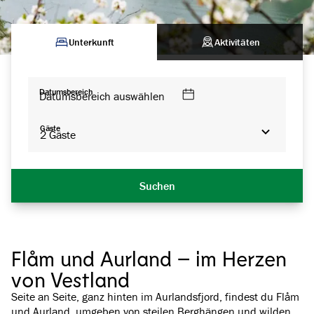
Unterkunft
Aktivitäten
Datumsbereich
Datumsbereich auswählen
Gäste
2
Gäste
Suchen
Flåm und Aurland – im Herzen
von Vestland
Seite an Seite, ganz hinten im Aurlandsfjord, findest du Flåm
und Aurland, umgeben von steilen Berghängen und wilden