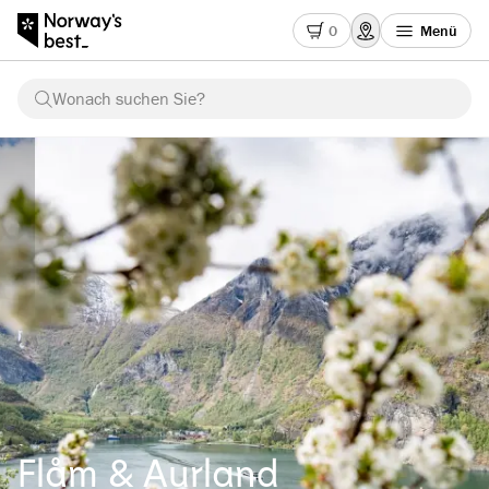
0
Menü
Wonach suchen Sie?
Flåm & Aurland