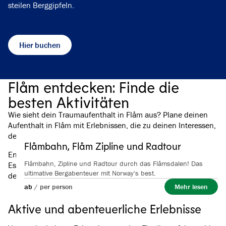
steilen Berggipfeln.
Hier buchen
Flåm entdecken: Finde die
besten Aktivitäten
Wie sieht dein Traumaufenthalt in Flåm aus? Plane deinen
Aufenthalt in Flåm mit Erlebnissen, die zu deinen Interessen,
deinem Tempo und deinen Mitreisenden passen.
Flåmbahn, Flåm Zipline und Radtour
Entdecke alles, von aktiven Naturerlebnissen über gutes
Flåmbahn, Zipline und Radtour durch das Flåmsdalen! Das
Essen bis hin zu Unterkünften am Fjord und Inspiration für
ultimative Bergabenteuer mit Norway's best.
deine Weiterreise, sowohl in Flåm als auch in Aurland.
ab
/
per person
Mehr lesen
Aktive und abenteuerliche Erlebnisse