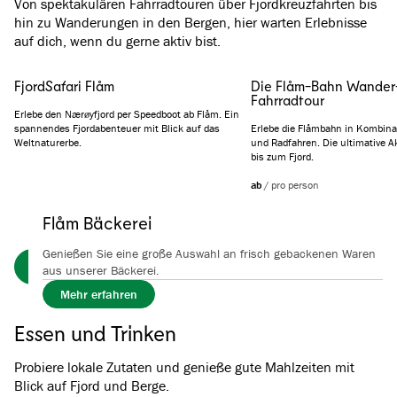
Von spektakulären Fahrradtouren über Fjordkreuzfahrten bis
hin zu Wanderungen in den Bergen, hier warten Erlebnisse
auf dich, wenn du gerne aktiv bist.
FjordSafari Flåm
Die Flåm-Bahn Wander
Fahrradtour
Erlebe den Nærøyfjord per Speedboot ab Flåm. Ein
spannendes Fjordabenteuer mit Blick auf das
Erlebe die Flåmbahn in Kombin
Weltnaturerbe.
und Radfahren. Die ultimative A
bis zum Fjord.
ab
/
pro person
Flåm Bäckerei
Genießen Sie eine große Auswahl an frisch gebackenen Waren
Alle adrenalingeladenen Erlebnisse ansehen
aus unserer Bäckerei.
Mehr erfahren
Essen und Trinken
Probiere lokale Zutaten und genieße gute Mahlzeiten mit
Blick auf Fjord und Berge.