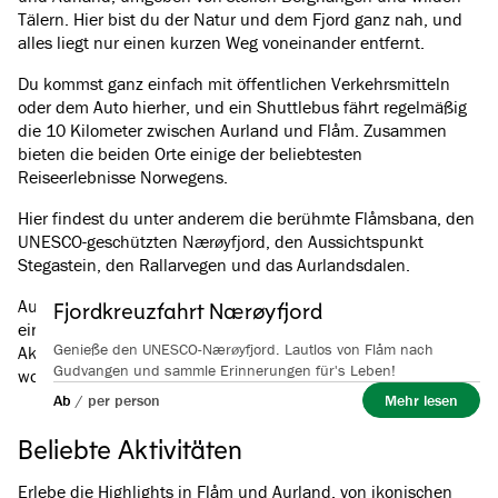
Tälern. Hier bist du der Natur und dem Fjord ganz nah, und
alles liegt nur einen kurzen Weg voneinander entfernt.
Du kommst ganz einfach mit öffentlichen Verkehrsmitteln
oder dem Auto hierher, und ein Shuttlebus fährt regelmäßig
die 10 Kilometer zwischen Aurland und Flåm. Zusammen
bieten die beiden Orte einige der beliebtesten
Reiseerlebnisse Norwegens.
Hier findest du unter anderem die berühmte Flåmsbana, den
UNESCO-geschützten Nærøyfjord, den Aussichtspunkt
Stegastein, den Rallarvegen und das Aurlandsdalen.
Auf dieser Seite kannst du deinen gesamten Aufenthalt an
Fjordkreuzfahrt Nærøyfjord
einem Ort planen. Buche deine Unterkunft, kaufe Tickets für
Genieße den UNESCO-Nærøyfjord. Lautlos von Flåm nach
Aktivitäten oder reserviere geführte Touren und finde heraus,
Gudvangen und sammle Erinnerungen für's Leben!
wo du essen möchtest.
Ab
/
per person
Mehr lesen
Beliebte Aktivitäten
Erlebe die Highlights in Flåm und Aurland, von ikonischen