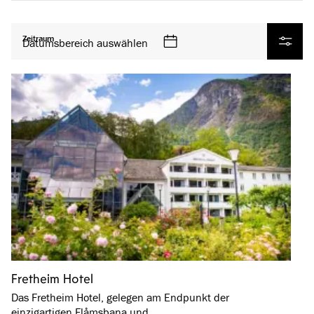
Alle Produkte
Zeitraum
Datumsbereich auswählen
Filter
Fretheim Hotel
Das Fretheim Hotel, gelegen am Endpunkt der
einzigartigen Flåmsbana und …