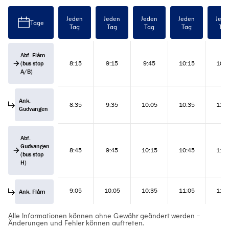
Jeden
Jeden
Jeden
Jeden
Jede
Tage
Tag
Tag
Tag
Tag
Tag
Abf. Flåm
(bus stop
8:15
9:15
9:45
10:15
10:4
A/B)
Ank.
8:35
9:35
10:05
10:35
11:0
Gudvangen
Abf.
Gudvangen
8:45
9:45
10:15
10:45
11:1
(bus stop
H)
9:05
10:05
10:35
11:05
11:3
Ank. Flåm
Alle Informationen können ohne Gewähr geändert werden -
Änderungen und Fehler können auftreten.