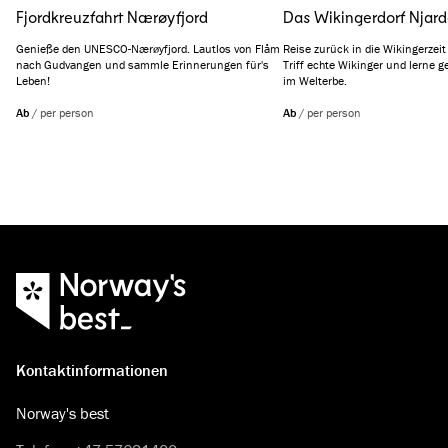
Fjordkreuzfahrt Nærøyfjord
Das Wikingerdorf Njard
Genieße den UNESCO-Nærøyfjord. Lautlos von Flåm
Reise zurück in die Wikingerzeit
nach Gudvangen und sammle Erinnerungen für's
Triff echte Wikinger und lerne g
Leben!
im Welterbe.
Ab
/
per person
Ab
/
per person
Kontaktinformationen
Norway's best