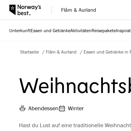
Flåm & Aurland
Unterkunft
Essen und Getränke
Aktivitäten
Reisepakete
Inspira
Startseite
/
Flåm & Aurland
/
Essen und Getränke in 
Weihnachtsb
Abendessen
Winter
Hast du Lust auf eine traditionelle Weihnacht