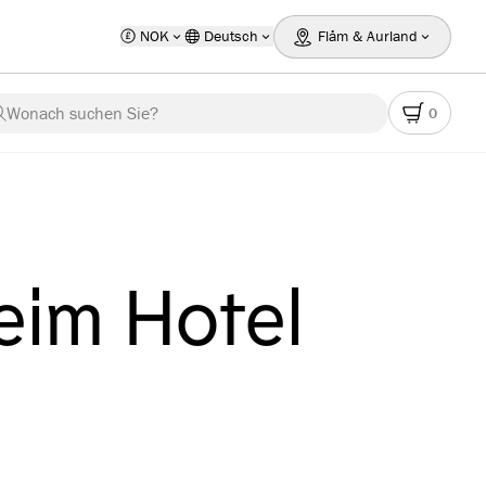
NOK
Deutsch
Flåm & Aurland
Wonach suchen Sie?
0
eim Hotel