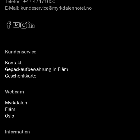
Telefon
:
+47 47471600
E-Mail
:
kundeservice@myrkdalenhotel.no
Facebook
YouTube
Instagram
LinkedIn
Kundenservice
Kontakt
Gepäckaufbewahrung in Flåm
Geschenkkarte
Webcam
Myrkdalen
Flåm
Oslo
Information