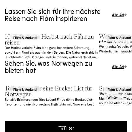
Lassen Sie sich für Ihre nächste
Alle Artikel
Reise nach Flåm inspirieren
10 Gründe im Herbst nach Flåm zu
Weihnachten 
Flåm & Aurland
Flåm & Aurland
reisen
Flåm lädt Sie zu ein
Weihnachtsfest ein. W
Der Herbst verleiht Flåm eine ganz besondere Stimmung –
Winterlichtern sowoh
sowohl am Fjord als auch in den Bergen. Die Natur erstrahlt in
die richtige Stimmung
leuchtenden Rot-, Orange- und Gelbtönen, während Nebel und
Aktivitäten und Speis
Sehen Sie, was Norwegen zu
tiefe Wolken eine fast schon mystische Atmosphäre schaffen.
Alle Artikel
Es ist ruhiger als im Sommer, aber mindestens genauso
bieten hat
beeindruckend. Wir zeigen Ihnen 10 gute Gründe, warum sich
ein Besuch in Flåm gerade jetzt besonders lohnt.
Tolle Ideen für eine Bucket List für
Snowboarden
Flåm & Aurland
Flåm & Aurland
Norwegen
"Es ist einer der best
Winter
Man kommt dort mit d
Schaffe Erinnerungen fürs Leben! Finde deine Bucket-List-
ab. Keine Ablenkungen
Favoriten und sieh Norwegens Highlights mit Norway’s best.
gehen." -Len Roald
Alle Artikel
Filter