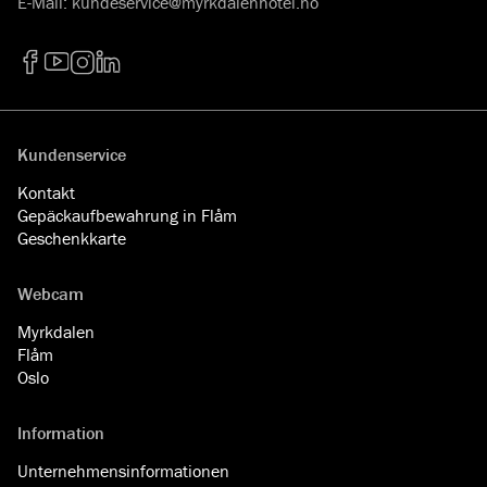
E-Mail
:
kundeservice@myrkdalenhotel.no
Facebook
YouTube
Instagram
LinkedIn
Kundenservice
Kontakt
Gepäckaufbewahrung in Flåm
Geschenkkarte
Webcam
Myrkdalen
Flåm
Oslo
Information
Unternehmensinformationen