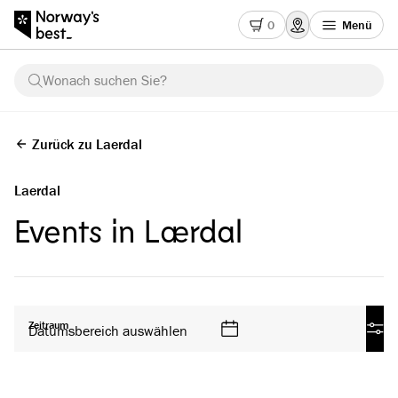
0
Menü
Wonach suchen Sie?
Zurück zu Laerdal
Laerdal
Events in Lærdal
Alle Produkte
Zeitraum
Datumsbereich auswählen
Filt