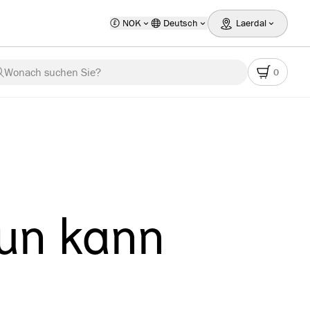
NOK
Deutsch
Laerdal
Wonach suchen Sie?
0
tun kann