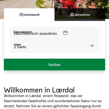
Unterkunft
Aktivitäten
Datumsbereich
Datumsbereich auswählen
Gäste
2
Gäste
Suchen
Willkommen in Lærdal
Willkommen in Lærdal, einem Reiseziel, das vor
faszinierender Geschichte und wunderschöner Natur nur so
strotzt. Nehmen Sie an einem geführten Spaziergang durch