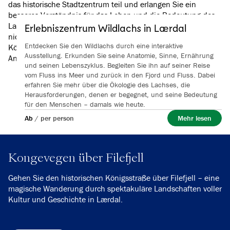
das historische Stadtzentrum teil und erlangen Sie ein
besseres Verständnis für das Leben und die Bedeutung des
Lachses im Norwegischen Wildlachs-Zentrum. Vergessen Sie
Erlebniszentrum Wildlachs in Lærdal
nicht, sich in der Bäckerei & Café Laksen mit lokalen
Entdecken Sie den Wildlachs durch eine interaktive
Köstlichkeiten zu verwöhnen. Entdecken Sie all unsere
Ausstellung. Erkunden Sie seine Anatomie, Sinne, Ernährung
Angebote in und um Lærdal unten.
und seinen Lebenszyklus. Begleiten Sie ihn auf seiner Reise
vom Fluss ins Meer und zurück in den Fjord und Fluss. Dabei
erfahren Sie mehr über die Ökologie des Lachses, die
Herausforderungen, denen er begegnet, und seine Bedeutung
für den Menschen – damals wie heute.
Ab
/
per person
Mehr lesen
Kongevegen über Filefjell
Gehen Sie den historischen Königsstraße über Filefjell – eine
magische Wanderung durch spektakuläre Landschaften voller
Kultur und Geschichte in Lærdal.