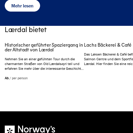
Mehr lesen
Lærdal bietet
Historischer geführter Spaziergang in
Lachs Bäckerei & Café
der Altstadt von Lærdal
Das Laksen Bäckerei & Café befi
Nehmen Sie an einer geführten Tour durch die
Salmon Centre und dem Sportf
charmanten Straßen von Old Lærdalsøyri teil und
Lærdal. Hier finden Sie eine re
erfahren Sie mehr über die interessante Geschichte
frisch gebackenen Waren, die au
der Stadt. Diese kleine, einzigartige Stadt geht
Produkten basieren und lokale s
zurück bis ins 13. Jahrhundert und sogar noch
Ab
/
per person
Geschmacksrichtungen bieten. 
weiter, wenn man archäologische Funde aus der
& Run'-Service, 'Take Away'-Pizz
Wikingerzeit berücksichtigt.
im Innen- und Außenbereich hab
Sie sich hinsetzen und ein kühl
genießen oder ein frisches Bague
Bergwanderung mitnehmen möc