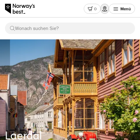
0
Menü
Wonach suchen Sie?
Laerdal