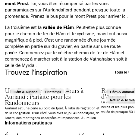
mont Prest
. Ici, vous êtes récompensé par les vues
panoramiques sur l'Aurlandsfjord pendant presque toute la
promenade.
Prenez le bus pour le mont Prest pour arriver ici
.
La troisième est la
vallée de Flåm
. Peut-être plus connue
pour le chemin de fer de Flåm et le cyclisme, mais tout aussi
magnifique à pied. C'est une randonnée d'une journée
complète en partie sur du gravier, en partie sur une route
pavée.
Commencez par le célèbre chemin de fer de Flåm
et
commencez à marcher soit à la station de Vatnahalsen soit à
celle de Myrdal.
Trouvez l’inspiration
Tous les art
Une Escapade de Trois Jours à
Randonnée da
Flåm & Aurland
Printemps
Flåm & Aurland
Aurland : Parfaite pour les
d’Aurland
Nature & Activité
Randonneurs
La vallée d'Aurlandsd
belles et les plus pop
Aurland est une perle au bord du fjord. À l'abri de l'agitation et
vallée de presque 50 
de la congestion. D'un côté, vous avez le joli Aurlandsfjord, de
Aurland est souvent a
l'autre, des montagnes escarpées et imposantes. Au milieu se
Grand Canyon. Compar
Informations pratiques
trouve le charmant Hôtel Aurlandsfjord. Le style éclectique
étape d'Østerbø à Vas
invite à la fois à la sérénité et procure de l'énergie, un mélange
amateurs de plein air
parfait pour des vacances de randonnée. Si vous réservez un