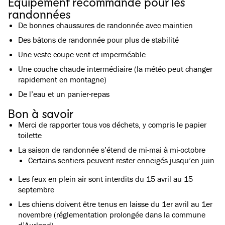
Équipement recommandé pour les
leur vie.
forfait randonnée, le transport aller-retour vers la vallée
randonnées
d'Aurlandsdalen est inclus.
De bonnes chaussures de randonnée avec maintien
Des bâtons de randonnée pour plus de stabilité
Une veste coupe-vent et imperméable
Une couche chaude intermédiaire (la météo peut changer
rapidement en montagne)
De l’eau et un panier-repas
Bon à savoir
Merci de rapporter tous vos déchets, y compris le papier
toilette
La saison de randonnée s’étend de mi-mai à mi-octobre
Certains sentiers peuvent rester enneigés jusqu’en juin
Les feux en plein air sont interdits du 15 avril au 15
septembre
Les chiens doivent être tenus en laisse du 1er avril au 1er
novembre (réglementation prolongée dans la commune