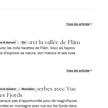
Tous les articles
çons d'explorer la vallée de Flåm
åm & Aurland
Été
rez les mille facettes de Flåm. Voici six façons
s d'explorer sa nature, son histoire et ses vues.
Tous les articles
Randonnées Superbes avec Vue
åm & Aurland
Myrkdalen
les Fjords
manque pas d'opportunités pour de magnifiques
nées en montagne avec vue sur les fjords dans