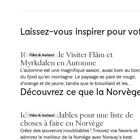
Laissez-vous inspirer pour v
10 Raisons de Visiter Flåm et
Flåm & Aurland
Myrkdalen en Automne
L'automne est une magnifique saison, aussi bien au bor
du fjord qu'en montagne. Le paysage se pare de rouge,
d'orange et de jaune, tandis que le brouillard et les
Découvrez ce que la Norvège 
nuages créent une atmosphère presque magique. Le
rythme est également plus paisible qu'en été. Voici 10
bonnes raisons de venir découvrir Flåm en automne. Que
tu voyages en famille, que tu aimes les activités de plein
Idées formidables pour une liste de
air ou que tu t'intéresses à la culture, tu trouveras des
Flåm & Aurland
choses à faire en Norvège
expériences adaptées à tes envies.
Créez des souvenirs inoubliables ! Trouvez vos favoris et
admirez le meilleur de la Norvège avec Norway’s best.