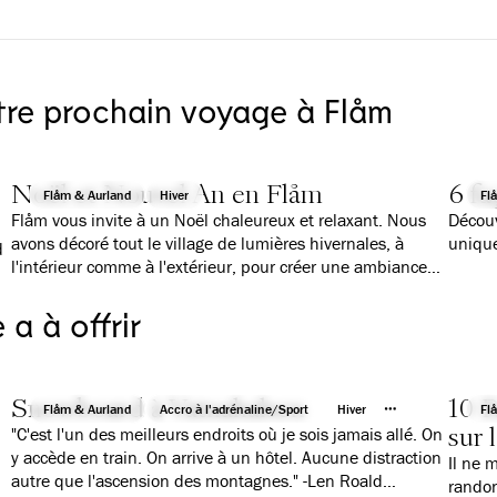
otre prochain voyage à Flåm
Noël et Nouvel An en Flåm
6 fa
Flåm & Aurland
Hiver
Fl
Flåm vous invite à un Noël chaleureux et relaxant. Nous
Découv
avons décoré tout le village de lumières hivernales, à
unique
d
l'intérieur comme à l'extérieur, pour créer une ambiance
adéquate et proposer des activités et des plats
traditionnels pour petits et grands.
a à offrir
Snowboard à Vatnahalsen
10 
Flåm & Aurland
Accro à l'adrénaline/Sport
Hiver
Fl
sur 
"C'est l'un des meilleurs endroits où je sois jamais allé. On
y accède en train. On arrive à un hôtel. Aucune distraction
Il ne 
autre que l'ascension des montagnes." -Len Roald
randon