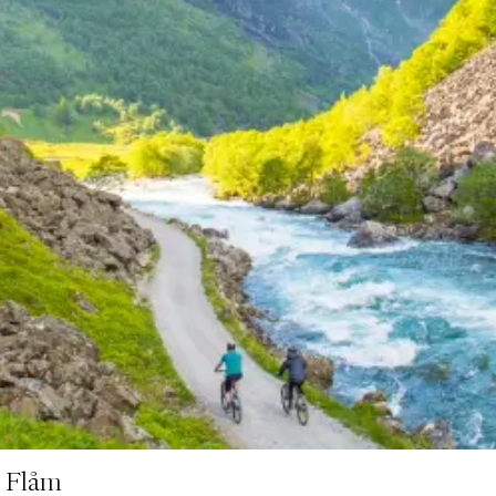
e Flåm