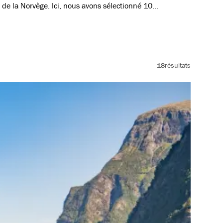
t de la Norvège. Ici, nous avons sélectionné 10
s dans la région entre Flåm et Myrkdalen.
18
résultats