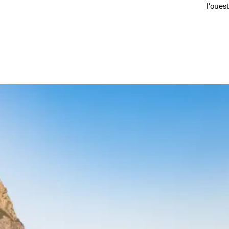
Jørgensen
l'oues
favori