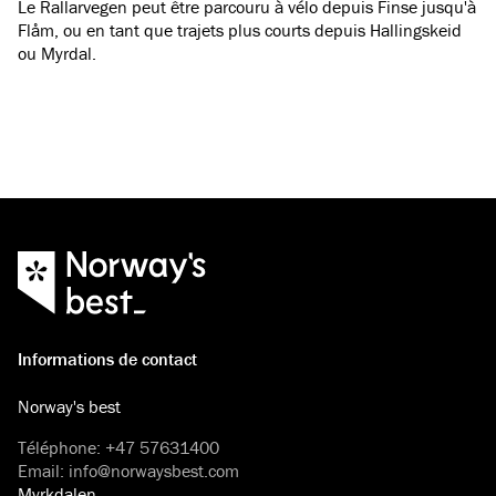
Le Rallarvegen peut être parcouru à vélo depuis Finse jusqu'à
Flåm, ou en tant que trajets plus courts depuis Hallingskeid
ou Myrdal.
Informations de contact
Norway's best
Téléphone
:
+47 57631400
Email
:
info@norwaysbest.com
Myrkdalen