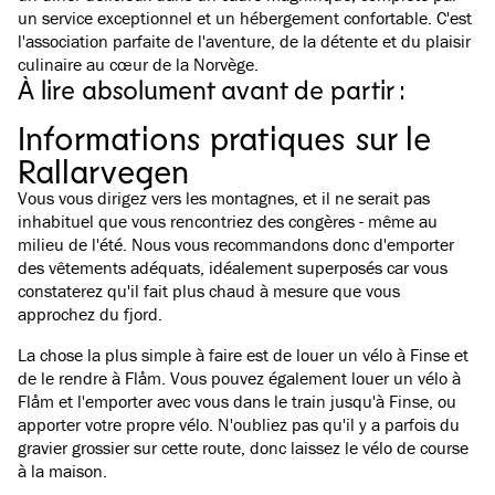
un service exceptionnel et un hébergement confortable. C'est
l'association parfaite de l'aventure, de la détente et du plaisir
Oui
culinaire au cœur de la Norvège.
La Rallarvegen à Vélo de Finse à Flåm
6 façons d'explor
À lire absolument avant de partir :
Planifiez votre sortie à vélo sur le Rallarvegen.
Découvrez les mille f
Nos meilleurs conseils pour cet itinéraire
façons uniques d'expl
mythique vers Flåm.
et ses vues.
Informations pratiques sur le
Rallarvegen
Vous vous dirigez vers les montagnes, et il ne serait pas
inhabituel que vous rencontriez des congères - même au
milieu de l'été. Nous vous recommandons donc d'emporter
des vêtements adéquats, idéalement superposés car vous
constaterez qu'il fait plus chaud à mesure que vous
approchez du fjord.
La chose la plus simple à faire est de louer un vélo à Finse et
de le rendre à Flåm. Vous pouvez également louer un vélo à
Flåm et l'emporter avec vous dans le train jusqu'à Finse, ou
apporter votre propre vélo. N'oubliez pas qu'il y a parfois du
gravier grossier sur cette route, donc laissez le vélo de course
à la maison.