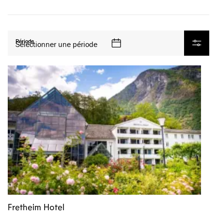
Tous les produits
Période
Sélectionner une période
Filtrer
Fretheim Hotel