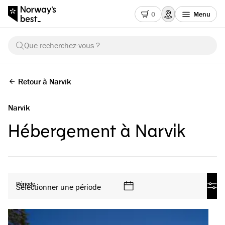
0
Menu
Que recherchez-vous ?
Retour à Narvik
Narvik
Hébergement à Narvik
Tous les produits
Période
Sélectionner une période
Filt