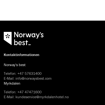
Ausgangspunkt für Wanderungen und Erkundungen der
dramatischen Naturlandschaft dient – alles begleitet von
atemberaubenden Aussichten.
Kontaktinformationen
Norway's best
Telefon
:
+47 57631400
E-Mail
:
info@norwaysbest.com
Myrkdalen
Telefon
:
+47 47471600
E-Mail
:
kundeservice@myrkdalenhotel.no