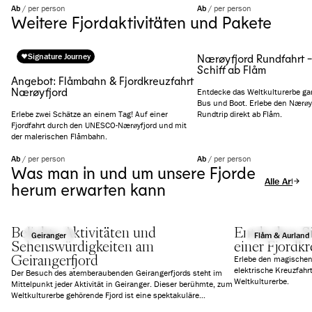
Ab
/
per person
Ab
/
per person
Weitere Fjordaktivitäten und Pakete
Signature Journey
Nærøyfjord Rundfahrt -
Schiff ab Flåm
Angebot: Flåmbahn & Fjordkreuzfahrt
Nærøyfjord
Entdecke das Weltkulturerbe ga
Bus und Boot. Erlebe den Nærøy
Erlebe zwei Schätze an einem Tag! Auf einer
Rundtrip direkt ab Flåm.
Fjordfahrt durch den UNESCO-Nærøyfjord und mit
der malerischen Flåmbahn.
Ab
/
per person
Ab
/
per person
Was man in und um unsere Fjorde
Alle Artikel
herum erwarten kann
Beliebte Aktivitäten und
Entdecken Si
Geiranger
Flåm & Aurland
Sehenswürdigkeiten am
einer Fjordkr
Geirangerfjord
Erlebe den magischen 
elektrische Kreuzfah
Der Besuch des atemberaubenden Geirangerfjords steht im
Weltkulturerbe.
Mittelpunkt jeder Aktivität in Geiranger. Dieser berühmte, zum
Weltkulturerbe gehörende Fjord ist eine spektakuläre
Attraktion, während das malerische Dorf als idealer