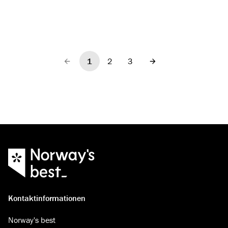
1
2
3
Vorherige
Nächste
Kontaktinformationen
Norway's best