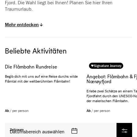
Fjord. Die Wahl liegt bei Ihnen! Planen Sie hier Ihren
Traumurlaub.
Mehr entdecken
Beliebte Aktivitäten
Signature Journey
Die Flåmbahn Rundreise
Angebot: Flåmbahn & Fj
Begib dich mit uns auf eine Reise durchs wilde
Nærøyfjord
Flåmtal mit der weltberühmten Flåmbahn!
Erlebe zwei Schätze an einem Ta
Fjordfahrt durch den UNESCO-Næ
der malerischen Flåmbahn.
Ab
/
per person
Ab
/
per person
Alle Produkte
Zeitraum
Datumsbereich auswählen
Filter