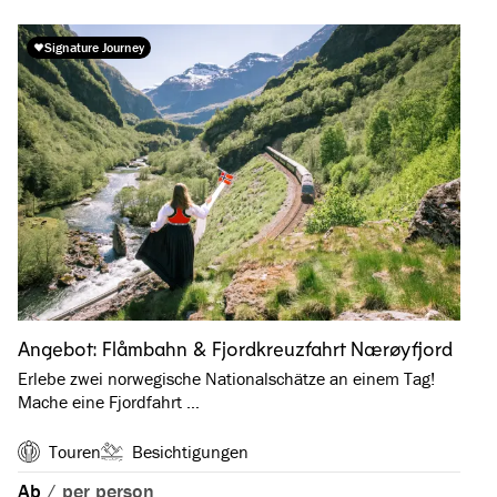
Signature Journey
Angebot: Flåmbahn & Fjordkreuzfahrt Nærøyfjord
Erlebe zwei norwegische Nationalschätze an einem Tag!
Mache eine Fjordfahrt …
Touren
Besichtigungen
Ab
/
per person