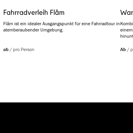
Fahrradverleih Flåm
Wan
Flåm ist ein idealer Ausgangspunkt für eine Fahrradtour in
Kombi
atemberaubender Umgebung.
einem 
hinunt
ab
/
pro Person
Ab
/
p