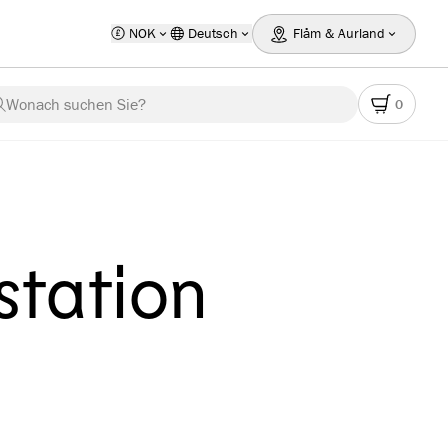
NOK
Deutsch
Flåm & Aurland
Wonach suchen Sie?
0
station