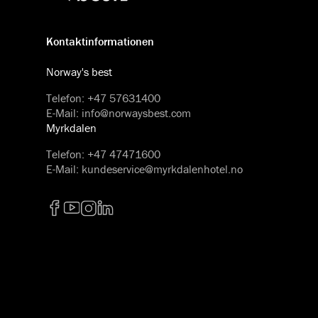
Kontaktinformationen
Norway's best
Telefon
:
+47 57631400
E-Mail
:
info@norwaysbest.com
Myrkdalen
Telefon
:
+47 47471600
E-Mail
:
kundeservice@myrkdalenhotel.no
Facebook
YouTube
Instagram
LinkedIn