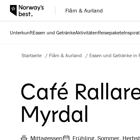
Flåm & Aurland
Unterkunft
Essen und Getränke
Aktivitäten
Reisepakete
Inspira
Startseite
/
Flåm & Aurland
/
Essen und Getränke in 
Café Rallar
Myrdal
Mittagessen
Frühling, Sommer, Herbst