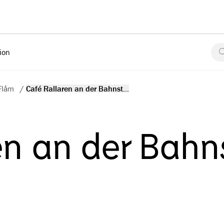
tion
Flåm
/
Café Rallaren an der Bahnst...
en an der Bahn