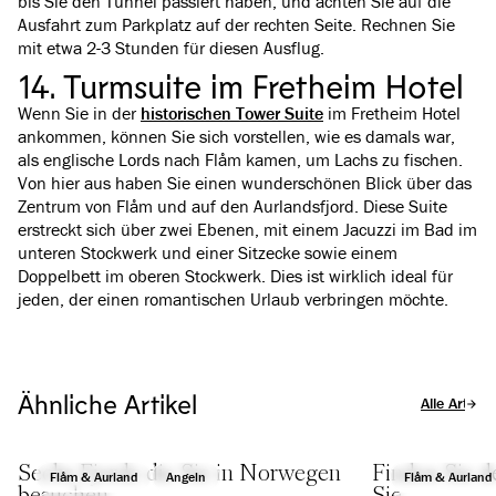
bis Sie den Tunnel passiert haben, und achten Sie auf die
Ausfahrt zum Parkplatz auf der rechten Seite. Rechnen Sie
mit etwa 2-3 Stunden für diesen Ausflug.
14. Turmsuite im Fretheim Hotel
Wenn Sie in der
historischen Tower Suite
im Fretheim Hotel
ankommen, können Sie sich vorstellen, wie es damals war,
als englische Lords nach Flåm kamen, um Lachs zu fischen.
Von hier aus haben Sie einen wunderschönen Blick über das
Zentrum von Flåm und auf den Aurlandsfjord. Diese Suite
erstreckt sich über zwei Ebenen, mit einem Jacuzzi im Bad im
unteren Stockwerk und einer Sitzecke sowie einem
Doppelbett im oberen Stockwerk. Dies ist wirklich ideal für
jeden, der einen romantischen Urlaub verbringen möchte.
Ähnliche Artikel
Alle Artikel
Sechs Fjorde die Sie in Norwegen
Finden Sie d
Flåm & Aurland
Angeln
Flåm & Aurland
besuchen
Sie