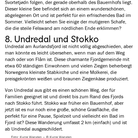
Svortetjødn folgen, der gerade oberhalb des Bauernhofs liegt.
Dieser kleine See befindet sich an einem wunderschönen,
abgelegenen Ort und ist perfekt für ein erfrischendes Bad im
Sommer. Vielleicht sehen Sie einige der mutigeren Schafe,
die die steile Felswand am nördlichen Ende erklimmen?
8. Undredal und Stokko
Undredal am Aurlandsfjord ist nicht völlig abgeschieden, aber
man könnte es leicht übersehen, wenn man auf dem Weg
nach oder von Flåm ist. Diese charmante Fjordgemeinde mit
etwa 60 ständigen Einwohnern und vielen Ziegen beherbergt
Norwegens kleinste Stabkirche und eine Molkerei, die
preisgekrönten weißen und braunen Ziegenkäse produziert.
Von Undredal aus gibt es einen schönen Weg, der für
Familien geeignet ist und direkt bis zum Rand des Fjords
nach Stokko führt. Stokko war früher ein Bauernhof, aber
jetzt ist es nur noch eine große, schöne Grasfläche, die
perfekt für eine Pause, Spielzeit und vielleicht ein Bad im
Fjord ist? Diese Wanderung umfasst 2 km (einfach) und ist
ab Undredal ausgeschildert.
Foto: Kyrre Wangen – © Kyrre Wangen