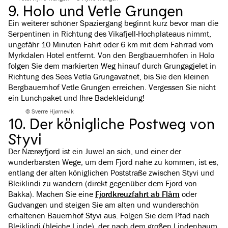
9. Holo und Vetle Grungen
Ein weiterer schöner Spaziergang beginnt kurz bevor man die
Serpentinen in Richtung des Vikafjell-Hochplateaus nimmt,
ungefähr 10 Minuten Fahrt oder 6 km mit dem Fahrrad vom
Myrkdalen Hotel entfernt. Von den Bergbauernhöfen in Holo
folgen Sie dem markierten Weg hinauf durch Grungagjelet in
Richtung des Sees Vetla Grungavatnet, bis Sie den kleinen
Bergbauernhof Vetle Grungen erreichen. Vergessen Sie nicht
ein Lunchpaket und Ihre Badekleidung!
© Sverre Hjørnevik
10. Der königliche Postweg von
Styvi
Der Nærøyfjord ist ein Juwel an sich, und einer der
wunderbarsten Wege, um dem Fjord nahe zu kommen, ist es,
entlang der alten königlichen Poststraße zwischen Styvi und
Bleiklindi zu wandern (direkt gegenüber dem Fjord von
Bakka). Machen Sie eine
Fjordkreuzfahrt ab Flåm
oder
Gudvangen und steigen Sie am alten und wunderschön
erhaltenen Bauernhof Styvi aus. Folgen Sie dem Pfad nach
Bleiklindi (bleiche Linde), der nach dem großen Lindenbaum