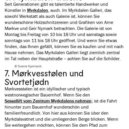
Seit Generationen gibt es talentierte Handwerker und
Künstler in
Myrkdalen
, auch. Im Myrkdalen Galleri, das
sowohl Werkstatt als auch Galerie ist, können Sie
wunderschöne Holzschnitzereien und Grafiken von Arne
Mørkve und Geir Nymark betrachten. Die Galerie ist von
Montag bis Freitag von 10 bis 18 Uhr und samstags sowie
sonntags von 11 bis 18 Uhr geöffnet. Und wenn Sie etwas
finden, das Ihnen gefällt, können Sie es kaufen und mit nach
Hause nehmen. Das Myrkdalen Galleri liegt ziemlich zentral
im Tal neben der Hauptstraße – achten Sie auf die Schilder.
© Sverre Hjørnevik
7. Mørkvesstølen und
Svortetjødn
Mørkvesstølen ist ein idyllischer und typisch
westnorwegischer Bauernhof. Wenn Sie den
Sessellift vom Zentrum Myrkdalens nehmen,
ist die Fahrt
hinunter zum Bauernhof wunderschön und
familienfreundlich. Von hier aus können Sie über den
Myrkdalsvatnet und die umliegenden Berge blicken. Wenn
Sie weitergehen möchten, können Sie dem Pfad zum