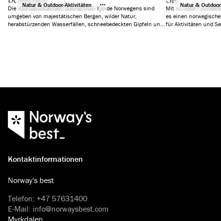
Natur & Outdoor-Aktivitäten
Natur & Outdoor
Die atemberaubenden blau-grünen Fjorde Norwegens sind
Mit so vielen wunder
umgeben von majestätischen Bergen, wilder Natur,
es einen norwegischen
herabstürzenden Wasserfällen, schneebedeckten Gipfeln und
für Aktivitäten und S
uralten Gletschern. Wir haben sechs Fjorde ausgewählt, die
Tageskreuzfahrten, Ak
Ihnen einen unvergesslichen Urlaub garantieren werden.
Abenteuer oder einfa
Kontaktinformationen
Norway's best
Telefon
:
+47 57631400
E-Mail
:
info@norwaysbest.com
Myrkdalen