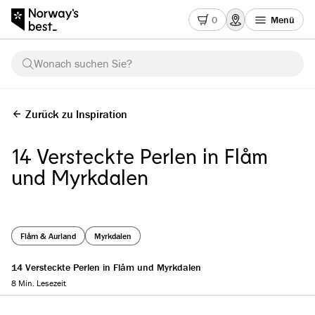
0
Menü
Wonach suchen Sie?
Zurück zu Inspiration
14 Versteckte Perlen in Flåm
und Myrkdalen
Flåm & Aurland
Myrkdalen
14 Versteckte Perlen in Flåm und Myrkdalen
8 Min. Lesezeit
Reading progress