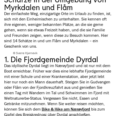
Myrkdalen und Flåm
Der einfachste Weg, einzigartige Orte im Urlaub zu finden, ist,
sich mit den Einheimischen zu unterhalten. Sie kennen oft
ihre eigenen, weniger bekannten Plätze, an die sie gerne
gehen, wenn sie etwas Freizeit haben, und die sie Familie
und Freunden zeigen, wenn diese zu Besuch kommen. Hier
sind 14 Schätze in und um Flåm und Myrkdalen – ein
Geschenk von uns.
© Sverre Hjørnevik
1. Die Fjordgemeinde Dyrdal
Das idyllische Dyrdal liegt im Nærøyfjord und ist nur mit dem
Boot erreichbar. Früher war dies eine lebhafte Fjordgemeinde
mit einer Schule und einer Krankenstation, aber jetzt lebt
hier nur noch ein Mann dauerhaft. Steigen Sie in Gudvangen
oder Flåm von der Fjordkreuzfahrt aus und genießen Sie
einen Tag mit Wandern im Tal und Schwimmen im Fjord mit
Weltnaturerbe-Status. Vergessen Sie nicht, Essen und
Getränke mitzunehmen. Wenn Sie weiter reisen möchten,
können Sie sich dem
Bike & Hike am Nærøyfjord
bis zum
Gipfel des Breiskrednosi über Dyrdal anschließen.