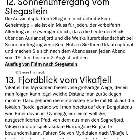
12. Sonnenuntergang vom
Stegastein
Die Aussichtsplattform Stegastein ist definitiv kein
Geheimtipp – sie ist ein Muss für jeden, der vorbeifährt.
Allerdings ist es weniger üblich, dass die Leute den Blick
über den Aurlandsfjord und die Weltkulturerbelandschaft bei
Sonnenuntergang genießen. Nutzen Sie Ihren Urlaub optimal
und machen Sie sich nach dem Abendessen jeden Abend
vom 19. Juni bis zum 2. August auf den
Ausflug von Flåm nach Stegastein
.
© Sverre Hjørnevik
13. Fjordblick vom Vikafjell
Vikafjell bei Myrkdalen bietet viele großartige Wege, denen
man folgen kann, egal welche Distanz man zurücklegen
möchte. Dazu gehören die einfachsten Pfade mit Blick auf die
lokalen Fjorde, gerade weil man bereits auf dem Bergplateau
war. Einer davon ist Ovriseggi, ein leicht welliger,
ausgeschilderter Pfad, von dem aus man den Sognefjord,
Vikøyri und die spektakuläre Hurrungane-Bergkette
bewundern kann. Fahren Sie von Myrkdalen nach Vikafjell,